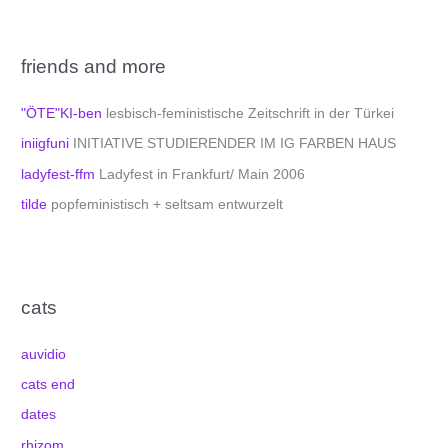
friends and more
"ÖTE"KI-ben
lesbisch-feministische Zeitschrift in der Türkei
iniigfuni
INITIATIVE STUDIERENDER IM IG FARBEN HAUS
ladyfest-ffm
Ladyfest in Frankfurt/ Main 2006
tilde
popfeministisch + seltsam entwurzelt
cats
auvidio
cats end
dates
rhizom