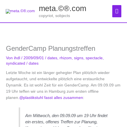
Zum
meta.©®.com
Inhalt
Hau
springen
copyriot, sobjects
GenderCamp Planungstreffen
Von
ihdl
/
2009/09/01
/
dates
,
rhizom
,
signs
,
spectacle
,
syndicated
/
dates
Letzte Woche ist ein länger gehegter Plan plötzlich wieder
aufgetaucht, und entwickelte plötzlich eine erstaunliche
Dynamik. Es ist wohl Zeit für ein GenderCamp. Am 09.09.09 um
19 Uhr teffen wir uns in Hamburg zum ersten offline
planen.
@plastikstuhl
fasst alles zusammen
:
Am Mittwoch, den 09.09.09 um 19 Uhr findet
ein erstes, offenes Treffen zur Planung,