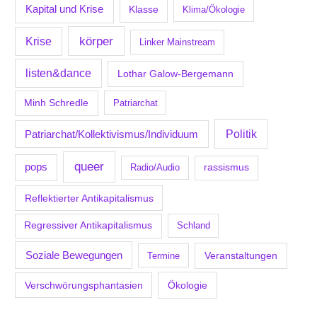
Kapital und Krise
Klasse
Klima/Ökologie
körper
Krise
Linker Mainstream
listen&dance
Lothar Galow-Bergemann
Minh Schredle
Patriarchat
Politik
Patriarchat/Kollektivismus/Individuum
queer
pops
Radio/Audio
rassismus
Reflektierter Antikapitalismus
Regressiver Antikapitalismus
Schland
Soziale Bewegungen
Veranstaltungen
Termine
Verschwörungsphantasien
Ökologie