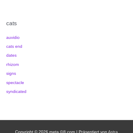
cats
auvidio
cats end
dates
rhizom
signs
spectacle
syndicated
Copyright © 2026
meta.©®.com
| Präsentiert von
Astra