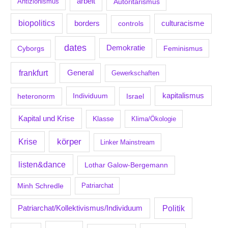
arbeit
Antizionismus
Autoritarismus
biopolitics
borders
culturacisme
controls
dates
Demokratie
Feminismus
Cyborgs
frankfurt
General
Gewerkschaften
kapitalismus
Individuum
Israel
heteronorm
Kapital und Krise
Klasse
Klima/Ökologie
körper
Krise
Linker Mainstream
listen&dance
Lothar Galow-Bergemann
Minh Schredle
Patriarchat
Politik
Patriarchat/Kollektivismus/Individuum