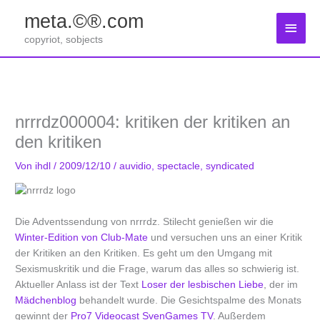
Zum
meta.©®.com
Inhalt
Haup
springen
copyriot, sobjects
nrrrdz000004: kritiken der kritiken an
den kritiken
Von
ihdl
/
2009/12/10
/
auvidio
,
spectacle
,
syndicated
Die Adventssendung von nrrrdz. Stilecht genießen wir die
Winter-Edition von Club-Mate
und versuchen uns an einer Kritik
der Kritiken an den Kritiken. Es geht um den Umgang mit
Sexismuskritik und die Frage, warum das alles so schwierig ist.
Aktueller Anlass ist der Text
Loser der lesbischen Liebe
, der im
Mädchenblog
behandelt wurde. Die Gesichtspalme des Monats
gewinnt der
Pro7 Videocast SvenGames TV
. Außerdem