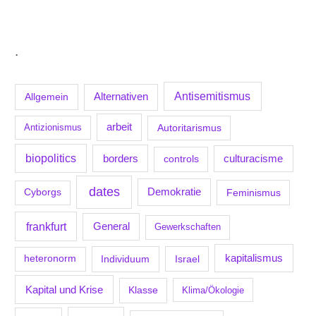
.
Antisemitismus
Allgemein
Alternativen
arbeit
Antizionismus
Autoritarismus
biopolitics
borders
culturacisme
controls
dates
Demokratie
Feminismus
Cyborgs
frankfurt
General
Gewerkschaften
kapitalismus
Individuum
Israel
heteronorm
Kapital und Krise
Klasse
Klima/Ökologie