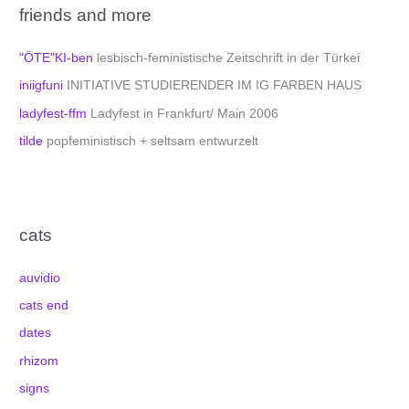
friends and more
"ÖTE"KI-ben
lesbisch-feministische Zeitschrift in der Türkei
iniigfuni
INITIATIVE STUDIERENDER IM IG FARBEN HAUS
ladyfest-ffm
Ladyfest in Frankfurt/ Main 2006
tilde
popfeministisch + seltsam entwurzelt
cats
auvidio
cats end
dates
rhizom
signs