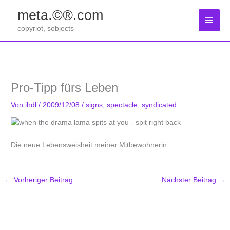
Zum
meta.©®.com
Inhalt
Haup
springen
copyriot, sobjects
Pro-Tipp fürs Leben
Von
ihdl
/
2009/12/08
/
signs
,
spectacle
,
syndicated
Die neue Lebensweisheit meiner Mitbewohnerin.
←
Vorheriger Beitrag
Nächster Beitrag
→