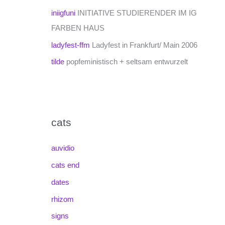
iniigfuni
INITIATIVE STUDIERENDER IM IG
FARBEN HAUS
ladyfest-ffm
Ladyfest in Frankfurt/ Main 2006
tilde
popfeministisch + seltsam entwurzelt
cats
auvidio
cats end
dates
rhizom
signs