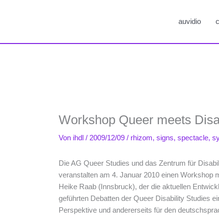
auvidio
c
Workshop Queer meets Disab
Von
ihdl
/
2009/12/09
/
rhizom
,
signs
,
spectacle
,
s
Die AG Queer Studies und das Zentrum für Disabi
veranstalten am 4. Januar 2010 einen Workshop 
Heike Raab (Innsbruck), der die aktuellen Entwic
geführten Debatten der Queer Disability Studies e
Perspektive und andererseits für den deutschspra