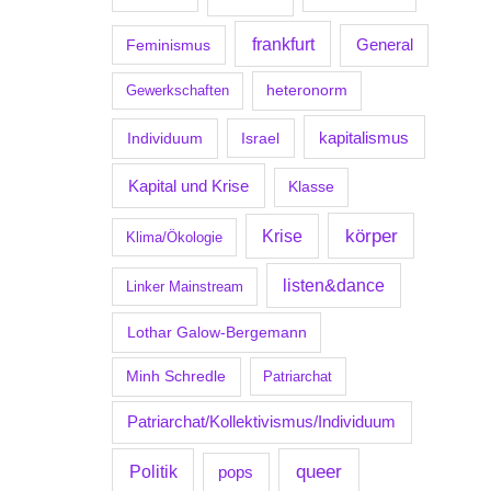
frankfurt
Feminismus
General
Gewerkschaften
heteronorm
kapitalismus
Individuum
Israel
Kapital und Krise
Klasse
körper
Krise
Klima/Ökologie
listen&dance
Linker Mainstream
Lothar Galow-Bergemann
Minh Schredle
Patriarchat
Patriarchat/Kollektivismus/Individuum
Politik
queer
pops