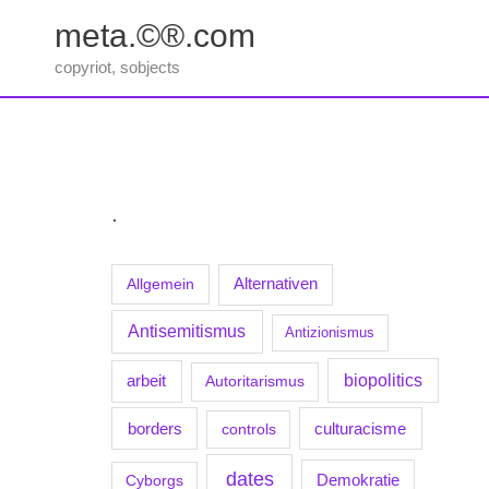
Zum
meta.©®.com
Inhalt
springen
copyriot, sobjects
.
Allgemein
Alternativen
Antisemitismus
Antizionismus
biopolitics
arbeit
Autoritarismus
borders
culturacisme
controls
dates
Demokratie
Cyborgs