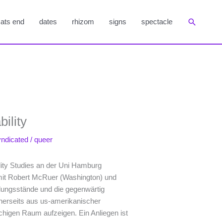
Suchen
ats end
dates
rhizom
signs
spectacle
ility
yndicated
/
queer
lity Studies an der Uni Hamburg
mit Robert McRuer (Washington) und
klungsstände und die gegenwärtig
inerseits aus us-amerikanischer
chigen Raum aufzeigen. Ein Anliegen ist