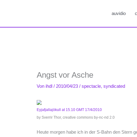
auvidio
c
Angst vor Asche
Von
ihdl
/
2010/04/23
/
spectacle
,
syndicated
Eyjafjallajökull at 15.10 GMT 17/4/2010
by Sverrir Thor, creative commons by-nc-nd 2.0
Heute morgen habe ich in der S-Bahn den Stern ge