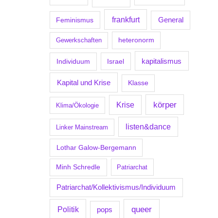
frankfurt
Feminismus
General
Gewerkschaften
heteronorm
kapitalismus
Individuum
Israel
Kapital und Krise
Klasse
körper
Krise
Klima/Ökologie
listen&dance
Linker Mainstream
Lothar Galow-Bergemann
Minh Schredle
Patriarchat
Patriarchat/Kollektivismus/Individuum
Politik
queer
pops