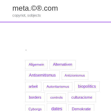
Zum
meta.©®.com
Inhalt
springen
copyriot, sobjects
.
Allgemein
Alternativen
Antisemitismus
Antizionismus
biopolitics
arbeit
Autoritarismus
borders
culturacisme
controls
dates
Demokratie
Cyborgs