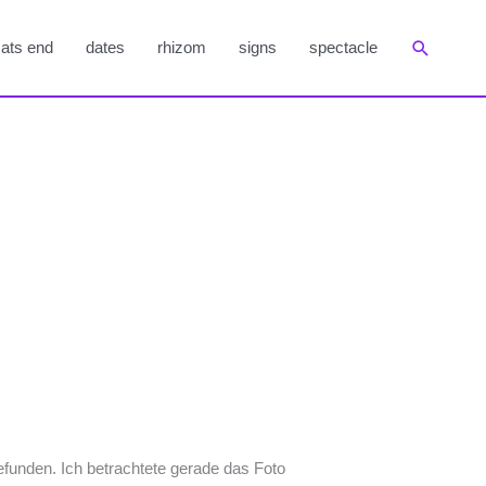
Suchen
ats end
dates
rhizom
signs
spectacle
funden. Ich betrachtete gerade das Foto