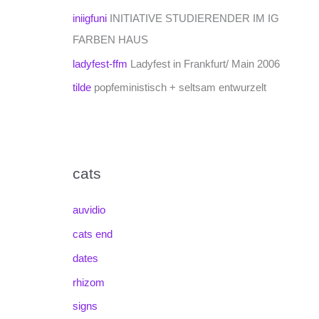
iniigfuni
INITIATIVE STUDIERENDER IM IG
FARBEN HAUS
ladyfest-ffm
Ladyfest in Frankfurt/ Main 2006
tilde
popfeministisch + seltsam entwurzelt
cats
auvidio
cats end
dates
rhizom
signs