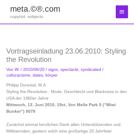
Zum
meta.©®.com
Inhalt
Haup
springen
copyriot, sobjects
Vortragseinladung 23.06.2010: Styling
the Revolution
Von
W.
/
2010/06/20
/
signs
,
spectacle
,
syndicated
/
culturacisme
,
dates
,
körper
Philipp Dorestal, M.A.
Styling the Revolution : Mode, Geschlecht und Blackness in den
USA der 1960er Jahre
Mittwoch, 13. Juni 2010, 19ct, Von Melle Park 5 (“Wiwi
Bunker”) 0079
Zunächst einmal herzlichen Dank allen Unterstützenden und
Mitfeiernden, gestern solch eine großartige 20 Jahrfeier