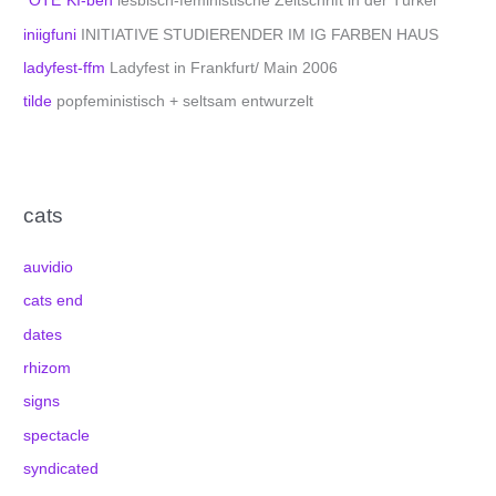
"ÖTE"KI-ben
lesbisch-feministische Zeitschrift in der Türkei
iniigfuni
INITIATIVE STUDIERENDER IM IG FARBEN HAUS
ladyfest-ffm
Ladyfest in Frankfurt/ Main 2006
tilde
popfeministisch + seltsam entwurzelt
cats
auvidio
cats end
dates
rhizom
signs
spectacle
syndicated