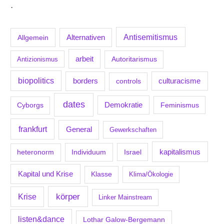
.
Antisemitismus
Allgemein
Alternativen
arbeit
Antizionismus
Autoritarismus
biopolitics
borders
culturacisme
controls
dates
Demokratie
Feminismus
Cyborgs
frankfurt
General
Gewerkschaften
kapitalismus
Individuum
Israel
heteronorm
Kapital und Krise
Klasse
Klima/Ökologie
körper
Krise
Linker Mainstream
listen&dance
Lothar Galow-Bergemann