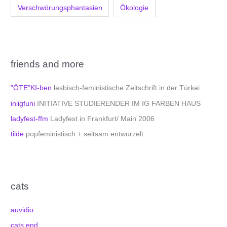
Verschwörungsphantasien
Ökologie
friends and more
"ÖTE"KI-ben
lesbisch-feministische Zeitschrift in der Türkei
iniigfuni
INITIATIVE STUDIERENDER IM IG FARBEN HAUS
ladyfest-ffm
Ladyfest in Frankfurt/ Main 2006
tilde
popfeministisch + seltsam entwurzelt
cats
auvidio
cats end