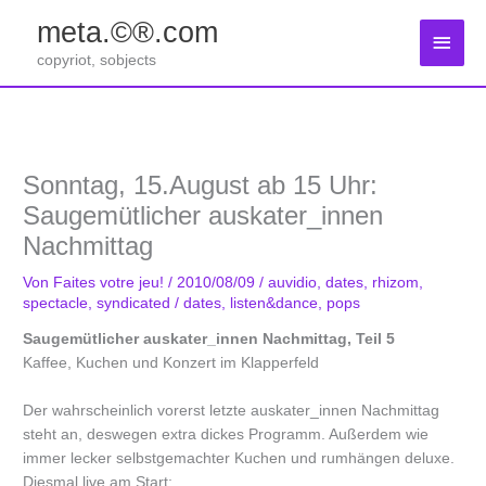
Zum
meta.©®.com
Inhalt
Haup
springen
copyriot, sobjects
Sonntag, 15.August ab 15 Uhr:
Saugemütlicher auskater_innen
Nachmittag
Von
Faites votre jeu!
/
2010/08/09
/
auvidio
,
dates
,
rhizom
,
spectacle
,
syndicated
/
dates
,
listen&dance
,
pops
Saugemütlicher auskater_innen Nachmittag, Teil 5
Kaffee, Kuchen und Konzert im Klapperfeld
Der wahrscheinlich vorerst letzte auskater_innen Nachmittag
steht an, deswegen extra dickes Programm. Außerdem wie
immer lecker selbstgemachter Kuchen und rumhängen deluxe.
Diesmal live am Start: