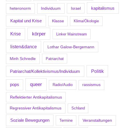
kapitalismus
Individuum
Israel
heteronorm
Kapital und Krise
Klasse
Klima/Ökologie
körper
Krise
Linker Mainstream
listen&dance
Lothar Galow-Bergemann
Minh Schredle
Patriarchat
Politik
Patriarchat/Kollektivismus/Individuum
queer
pops
Radio/Audio
rassismus
Reflektierter Antikapitalismus
Regressiver Antikapitalismus
Schland
Soziale Bewegungen
Veranstaltungen
Termine