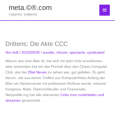
Zum
meta.©®.com
Inhalt
Haup
springen
copyriot, sobjects
Drittens: Die Akte CCC
Von
ihdl
/
2010/09/30
/
auvidio
,
rhizom
,
spectacle
,
syndicated
Warum das eine Akte ist, hat sich mir jetzt nicht erschlossen,
aber ansonsten hat mir das Portrait über den Chaos Computer
Club, das bei
3Sat Neues
zu sehen war, gut gefallen. Es geht
darum, wie aus einem Treffen von Komputerfrieks Anfang der
80er ein Hackerverein mit politischem Einfluss wurde, mitsamt
Kongress, Mate, Datenschleuder und Chaosradio.
Netzpolitik.org hat alle relevanten
Links zum runterladen und
streamen
gesammelt.