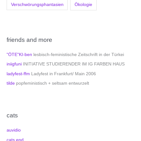
Verschwörungsphantasien
Ökologie
friends and more
"ÖTE"KI-ben
lesbisch-feministische Zeitschrift in der Türkei
iniigfuni
INITIATIVE STUDIERENDER IM IG FARBEN HAUS
ladyfest-ffm
Ladyfest in Frankfurt/ Main 2006
tilde
popfeministisch + seltsam entwurzelt
cats
auvidio
cats end