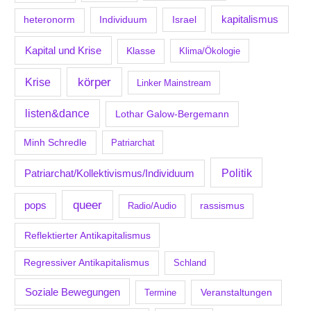
kapitalismus
Individuum
Israel
heteronorm
Kapital und Krise
Klasse
Klima/Ökologie
körper
Krise
Linker Mainstream
listen&dance
Lothar Galow-Bergemann
Minh Schredle
Patriarchat
Politik
Patriarchat/Kollektivismus/Individuum
queer
pops
Radio/Audio
rassismus
Reflektierter Antikapitalismus
Regressiver Antikapitalismus
Schland
Soziale Bewegungen
Veranstaltungen
Termine