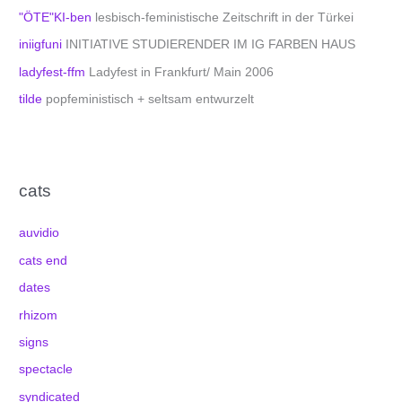
"ÖTE"KI-ben
lesbisch-feministische Zeitschrift in der Türkei
iniigfuni
INITIATIVE STUDIERENDER IM IG FARBEN HAUS
ladyfest-ffm
Ladyfest in Frankfurt/ Main 2006
tilde
popfeministisch + seltsam entwurzelt
cats
auvidio
cats end
dates
rhizom
signs
spectacle
syndicated