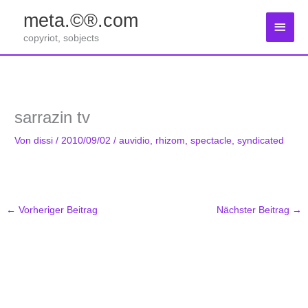
Zum
meta.©®.com
Inhalt
Haup
springen
copyriot, sobjects
sarrazin tv
Von
dissi
/
2010/09/02
/
auvidio
,
rhizom
,
spectacle
,
syndicated
←
Vorheriger Beitrag
Nächster Beitrag
→