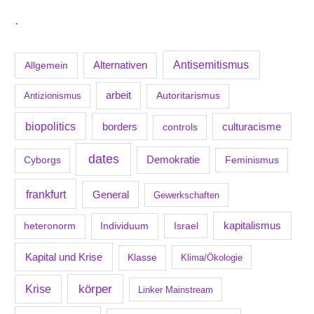
.
Antisemitismus
Allgemein
Alternativen
arbeit
Antizionismus
Autoritarismus
biopolitics
borders
culturacisme
controls
dates
Demokratie
Feminismus
Cyborgs
frankfurt
General
Gewerkschaften
kapitalismus
Individuum
Israel
heteronorm
Kapital und Krise
Klasse
Klima/Ökologie
körper
Krise
Linker Mainstream