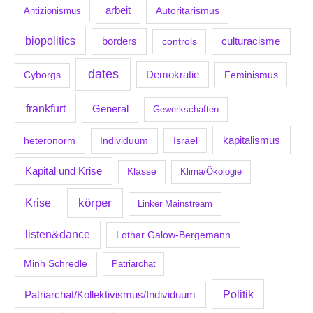
arbeit
Antizionismus
Autoritarismus
biopolitics
borders
culturacisme
controls
dates
Demokratie
Feminismus
Cyborgs
frankfurt
General
Gewerkschaften
kapitalismus
Individuum
Israel
heteronorm
Kapital und Krise
Klasse
Klima/Ökologie
körper
Krise
Linker Mainstream
listen&dance
Lothar Galow-Bergemann
Minh Schredle
Patriarchat
Politik
Patriarchat/Kollektivismus/Individuum