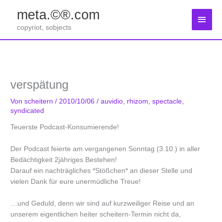
Zum
meta.©®.com
Inhalt
Haup
springen
copyriot, sobjects
verspätung
Von
scheitern
/
2010/10/06
/
auvidio
,
rhizom
,
spectacle
,
syndicated
Teuerste Podcast-Konsumierende!
Der Podcast feierte am vergangenen Sonntag (3.10.) in aller
Bedächtigkeit 2jähriges Bestehen!
Darauf ein nachträgliches *Stößchen* an dieser Stelle und
vielen Dank für eure unermüdliche Treue!
…und Geduld, denn wir sind auf kurzweiliger Reise und an
unserem eigentlichen heiter scheitern-Termin nicht da,