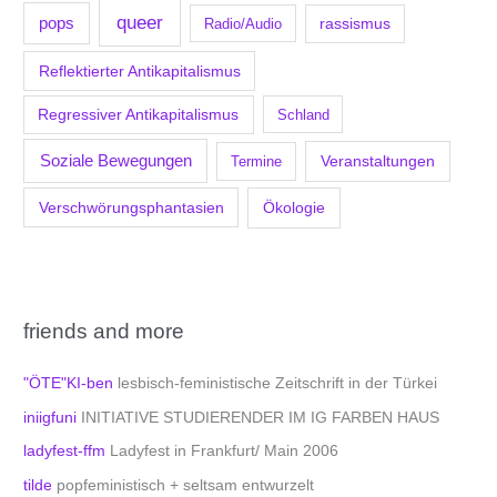
queer
pops
Radio/Audio
rassismus
Reflektierter Antikapitalismus
Regressiver Antikapitalismus
Schland
Soziale Bewegungen
Veranstaltungen
Termine
Verschwörungsphantasien
Ökologie
friends and more
"ÖTE"KI-ben
lesbisch-feministische Zeitschrift in der Türkei
iniigfuni
INITIATIVE STUDIERENDER IM IG FARBEN HAUS
ladyfest-ffm
Ladyfest in Frankfurt/ Main 2006
tilde
popfeministisch + seltsam entwurzelt