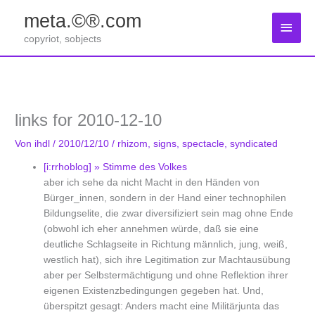
Zum
meta.©®.com
Inhalt
Haup
springen
copyriot, sobjects
links for 2010-12-10
Von
ihdl
/
2010/12/10
/
rhizom
,
signs
,
spectacle
,
syndicated
[i:rrhoblog] » Stimme des Volkes
aber ich sehe da nicht Macht in den Händen von
Bürger_innen, sondern in der Hand einer technophilen
Bildungselite, die zwar diversifiziert sein mag ohne Ende
(obwohl ich eher annehmen würde, daß sie eine
deutliche Schlagseite in Richtung männlich, jung, weiß,
westlich hat), sich ihre Legitimation zur Machtausübung
aber per Selbstermächtigung und ohne Reflektion ihrer
eigenen Existenzbedingungen gegeben hat. Und,
überspitzt gesagt: Anders macht eine Militärjunta das