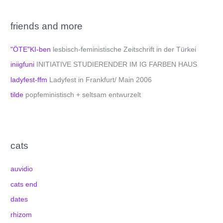
friends and more
"ÖTE"KI-ben
lesbisch-feministische Zeitschrift in der Türkei
iniigfuni
INITIATIVE STUDIERENDER IM IG FARBEN HAUS
ladyfest-ffm
Ladyfest in Frankfurt/ Main 2006
tilde
popfeministisch + seltsam entwurzelt
cats
auvidio
cats end
dates
rhizom