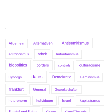
.
Antisemitismus
Allgemein
Alternativen
arbeit
Antizionismus
Autoritarismus
biopolitics
borders
culturacisme
controls
dates
Demokratie
Feminismus
Cyborgs
frankfurt
General
Gewerkschaften
kapitalismus
Individuum
Israel
heteronorm
Kapital und Krise
Klasse
Klima/Ökologie