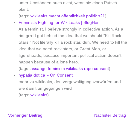
unter Umständen auch nicht, wenn sie einen Putsch
plant.
(tags:
wikileaks
macht
öffentlichkeit
politik
s21
)
Feminists Fighting for WikiLeaks | BlogHer
As a feminist, I believe strongly in collective action. As a
riot grrrl I got behind the idea that we should "Kill Rock
Stars." Not literally kill a rock star, duh. We need to kill the
idea that we need rock stars, or Great Men, or
figureheads, because important political action doesn't
happen because of a lone hero.
(tags:
assange
feminism
wikileaks
rape
consent
)
hypatia dot ca » On Consent
mehr zu wikileaks, den vergewaltigungsvorwürfen und
wie damit umgegangen wird
(tags:
wikileaks
)
←
Vorheriger Beitrag
Nächster Beitrag
→