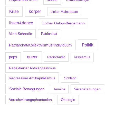
körper
Krise
Linker Mainstream
listen&dance
Lothar Galow-Bergemann
Minh Schredle
Patriarchat
Politik
Patriarchat/Kollektivismus/Individuum
queer
pops
Radio/Audio
rassismus
Reflektierter Antikapitalismus
Regressiver Antikapitalismus
Schland
Soziale Bewegungen
Veranstaltungen
Termine
Verschwörungsphantasien
Ökologie