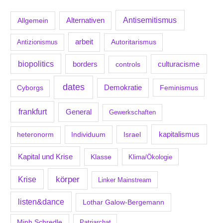
Antisemitismus
Allgemein
Alternativen
arbeit
Antizionismus
Autoritarismus
biopolitics
borders
culturacisme
controls
dates
Demokratie
Feminismus
Cyborgs
frankfurt
General
Gewerkschaften
kapitalismus
Individuum
Israel
heteronorm
Kapital und Krise
Klasse
Klima/Ökologie
körper
Krise
Linker Mainstream
listen&dance
Lothar Galow-Bergemann
Minh Schredle
Patriarchat