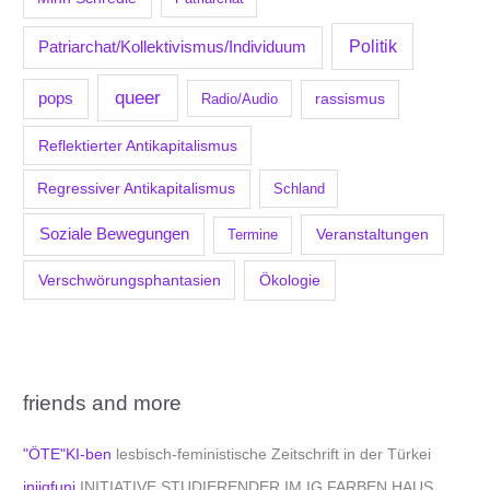
Politik
Patriarchat/Kollektivismus/Individuum
queer
pops
Radio/Audio
rassismus
Reflektierter Antikapitalismus
Regressiver Antikapitalismus
Schland
Soziale Bewegungen
Veranstaltungen
Termine
Verschwörungsphantasien
Ökologie
friends and more
"ÖTE"KI-ben
lesbisch-feministische Zeitschrift in der Türkei
iniigfuni
INITIATIVE STUDIERENDER IM IG FARBEN HAUS