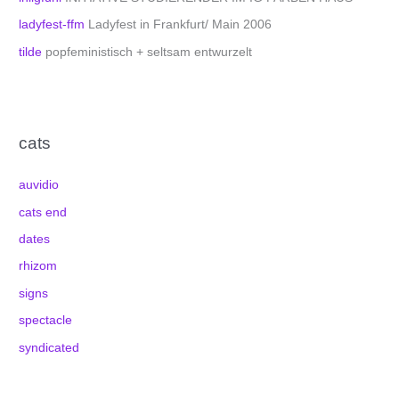
ladyfest-ffm
Ladyfest in Frankfurt/ Main 2006
tilde
popfeministisch + seltsam entwurzelt
cats
auvidio
cats end
dates
rhizom
signs
spectacle
syndicated