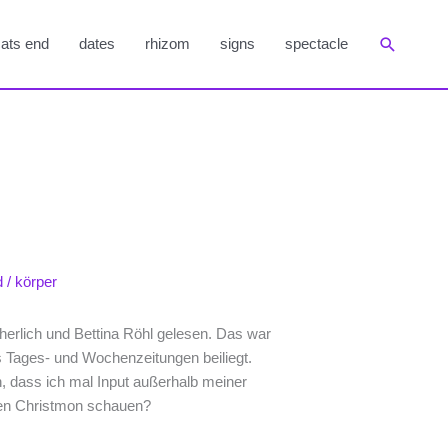
Suchen
ats end
dates
rhizom
signs
spectacle
d
/
körper
erlich und Bettina Röhl gelesen. Das war
 Tages- und Wochenzeitungen beiliegt.
 dass ich mal Input außerhalb meiner
 den Christmon schauen?