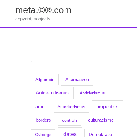
Zum
meta.©®.com
Inhalt
springen
copyriot, sobjects
.
Allgemein
Alternativen
Antisemitismus
Antizionismus
biopolitics
arbeit
Autoritarismus
borders
culturacisme
controls
dates
Demokratie
Cyborgs