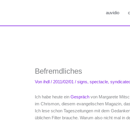
auvidio
c
Befremdliches
Von
ihdl
/
2011/02/01
/
signs
,
spectacle
,
syndicate
Ich habe heute ein
Gespräch
von Margarete Mitsch
im Chrismon, diesem evangelischen Magazin, das
Ich lese schon Tageszeitungen mit dem Gedanken,
üblichen Filter brauche. Warum also nicht mal in