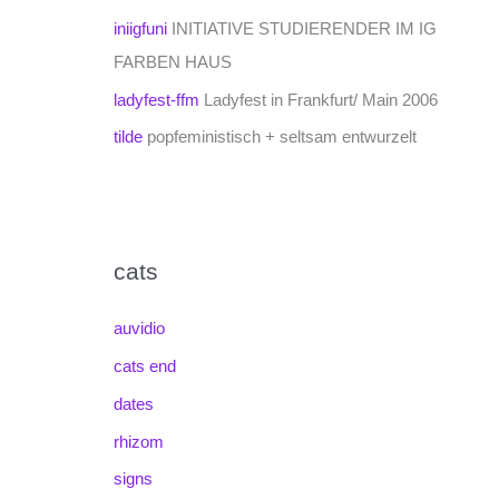
iniigfuni
INITIATIVE STUDIERENDER IM IG
FARBEN HAUS
ladyfest-ffm
Ladyfest in Frankfurt/ Main 2006
tilde
popfeministisch + seltsam entwurzelt
cats
auvidio
cats end
dates
rhizom
signs