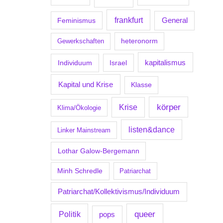
frankfurt
Feminismus
General
Gewerkschaften
heteronorm
kapitalismus
Individuum
Israel
Kapital und Krise
Klasse
körper
Krise
Klima/Ökologie
listen&dance
Linker Mainstream
Lothar Galow-Bergemann
Minh Schredle
Patriarchat
Patriarchat/Kollektivismus/Individuum
Politik
queer
pops