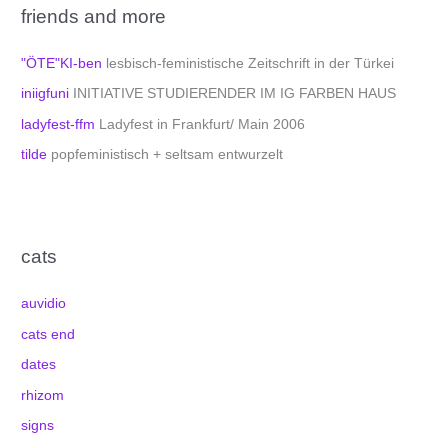
friends and more
"ÖTE"KI-ben
lesbisch-feministische Zeitschrift in der Türkei
iniigfuni
INITIATIVE STUDIERENDER IM IG FARBEN HAUS
ladyfest-ffm
Ladyfest in Frankfurt/ Main 2006
tilde
popfeministisch + seltsam entwurzelt
cats
auvidio
cats end
dates
rhizom
signs