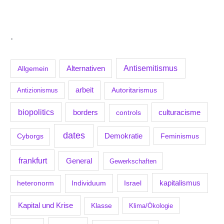
.
Antisemitismus
Allgemein
Alternativen
arbeit
Antizionismus
Autoritarismus
biopolitics
borders
culturacisme
controls
dates
Demokratie
Feminismus
Cyborgs
frankfurt
General
Gewerkschaften
kapitalismus
Individuum
Israel
heteronorm
Kapital und Krise
Klasse
Klima/Ökologie