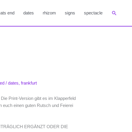
Suchen
ats end
dates
rhizom
signs
spectacle
ted
/
dates
,
frankfurt
Die Print-Version gibt es im Klapperfeld
 euch einen guten Rutsch und Feierei
TRÄGLICH ERGÄNZT ODER DIE