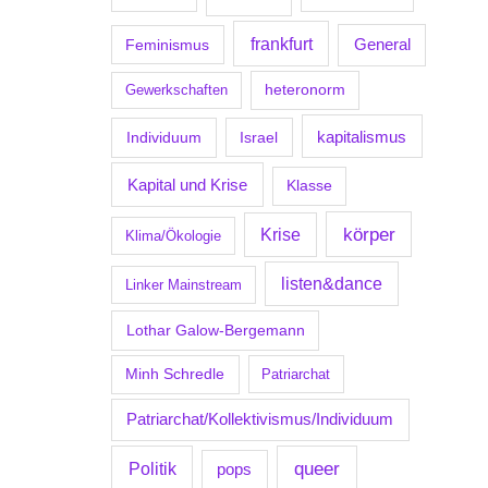
frankfurt
Feminismus
General
Gewerkschaften
heteronorm
kapitalismus
Individuum
Israel
Kapital und Krise
Klasse
körper
Krise
Klima/Ökologie
listen&dance
Linker Mainstream
Lothar Galow-Bergemann
Minh Schredle
Patriarchat
Patriarchat/Kollektivismus/Individuum
Politik
queer
pops