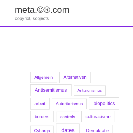
Zum
meta.©®.com
Inhalt
springen
copyriot, sobjects
.
Allgemein
Alternativen
Antisemitismus
Antizionismus
biopolitics
arbeit
Autoritarismus
borders
culturacisme
controls
dates
Demokratie
Cyborgs