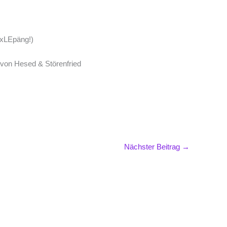
exLEpäng!)
n Hesed & Störenfried
Nächster Beitrag
→