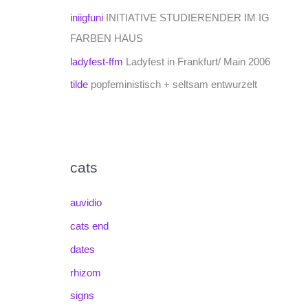
iniigfuni
INITIATIVE STUDIERENDER IM IG
FARBEN HAUS
ladyfest-ffm
Ladyfest in Frankfurt/ Main 2006
tilde
popfeministisch + seltsam entwurzelt
cats
auvidio
cats end
dates
rhizom
signs