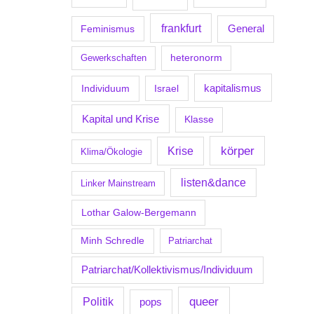
frankfurt
Feminismus
General
Gewerkschaften
heteronorm
kapitalismus
Individuum
Israel
Kapital und Krise
Klasse
körper
Krise
Klima/Ökologie
listen&dance
Linker Mainstream
Lothar Galow-Bergemann
Minh Schredle
Patriarchat
Patriarchat/Kollektivismus/Individuum
Politik
queer
pops