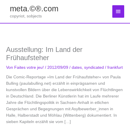
Zum
meta.©®.com
Inhalt
Haup
springen
copyriot, sobjects
Ausstellung: Im Land der
Frühaufsteher
Von
Faites votre jeu!
/
2012/09/09
/
dates
,
syndicated
/
frankfurt
Die ­Comic-Reportage »Im Land der Frühaufsteher« von Paula
Bulling (paulabulling.net) erzählt in einprägsamen und
kunstvollen Bildern über die Lebenswirklichkeit von Flüchtlingen
in Deutschland. Die Berliner Künstlerin hat im Laufe mehrerer
Jahre die Flüchtlingspolitik in Sachsen-Anhalt in etlichen
Gesprächen und Begegnungen mit Asylbewerber_innen in
Halle, Halberstadt und Möhlau (Wittenberg) dokumentiert. In
sieben Kapiteln erzählt sie vom […]