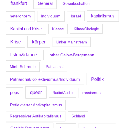
frankfurt
General
Gewerkschaften
kapitalismus
Individuum
Israel
heteronorm
Kapital und Krise
Klasse
Klima/Ökologie
körper
Krise
Linker Mainstream
listen&dance
Lothar Galow-Bergemann
Minh Schredle
Patriarchat
Politik
Patriarchat/Kollektivismus/Individuum
queer
pops
Radio/Audio
rassismus
Reflektierter Antikapitalismus
Regressiver Antikapitalismus
Schland