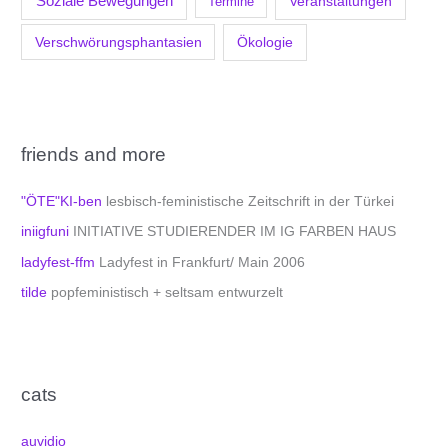
Soziale Bewegungen
Veranstaltungen
Termine
Verschwörungsphantasien
Ökologie
friends and more
"ÖTE"KI-ben
lesbisch-feministische Zeitschrift in der Türkei
iniigfuni
INITIATIVE STUDIERENDER IM IG FARBEN HAUS
ladyfest-ffm
Ladyfest in Frankfurt/ Main 2006
tilde
popfeministisch + seltsam entwurzelt
cats
auvidio