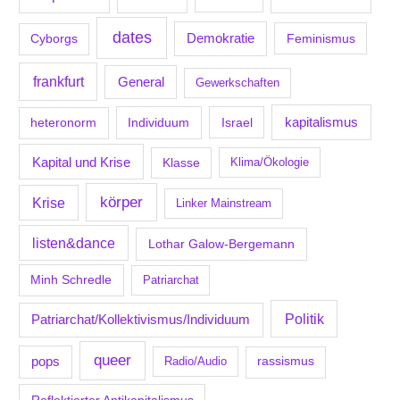
dates
Demokratie
Feminismus
Cyborgs
frankfurt
General
Gewerkschaften
kapitalismus
Individuum
Israel
heteronorm
Kapital und Krise
Klasse
Klima/Ökologie
körper
Krise
Linker Mainstream
listen&dance
Lothar Galow-Bergemann
Minh Schredle
Patriarchat
Politik
Patriarchat/Kollektivismus/Individuum
queer
pops
Radio/Audio
rassismus