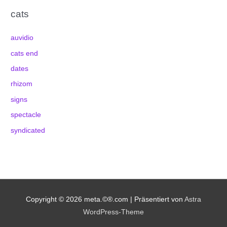
cats
auvidio
cats end
dates
rhizom
signs
spectacle
syndicated
Copyright © 2026
meta.©®.com
| Präsentiert von
Astra
WordPress-Theme