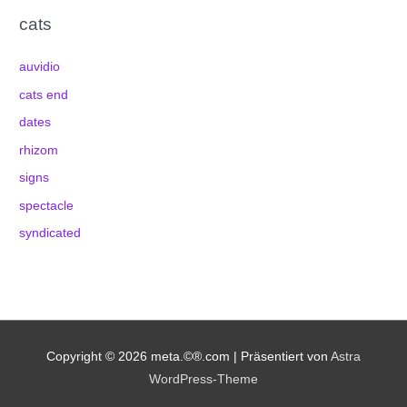
cats
auvidio
cats end
dates
rhizom
signs
spectacle
syndicated
Copyright © 2026
meta.©®.com
| Präsentiert von
Astra
WordPress-Theme