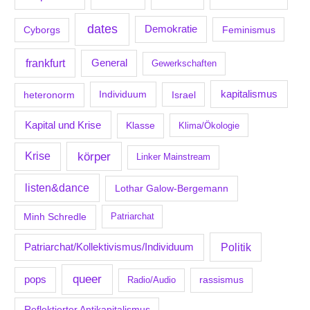
dates
Demokratie
Feminismus
Cyborgs
frankfurt
General
Gewerkschaften
kapitalismus
Individuum
Israel
heteronorm
Kapital und Krise
Klasse
Klima/Ökologie
körper
Krise
Linker Mainstream
listen&dance
Lothar Galow-Bergemann
Minh Schredle
Patriarchat
Politik
Patriarchat/Kollektivismus/Individuum
queer
pops
Radio/Audio
rassismus
Reflektierter Antikapitalismus