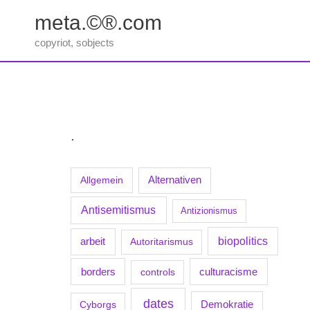
Zum
meta.©®.com
Inhalt
springen
copyriot, sobjects
.
Allgemein
Alternativen
Antisemitismus
Antizionismus
biopolitics
arbeit
Autoritarismus
borders
culturacisme
controls
dates
Demokratie
Cyborgs