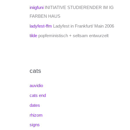
iniigfuni
INITIATIVE STUDIERENDER IM IG
FARBEN HAUS
ladyfest-ffm
Ladyfest in Frankfurt/ Main 2006
tilde
popfeministisch + seltsam entwurzelt
cats
auvidio
cats end
dates
rhizom
signs