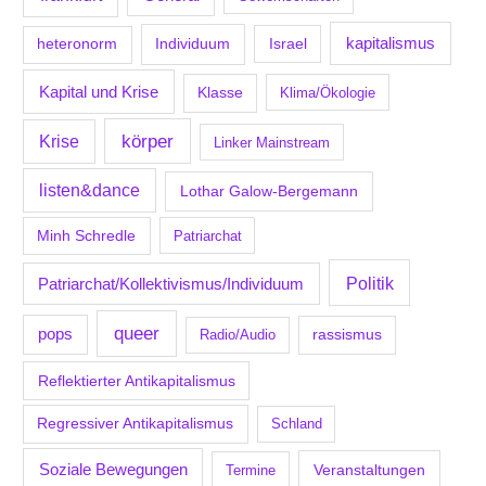
kapitalismus
Individuum
Israel
heteronorm
Kapital und Krise
Klasse
Klima/Ökologie
körper
Krise
Linker Mainstream
listen&dance
Lothar Galow-Bergemann
Minh Schredle
Patriarchat
Politik
Patriarchat/Kollektivismus/Individuum
queer
pops
Radio/Audio
rassismus
Reflektierter Antikapitalismus
Regressiver Antikapitalismus
Schland
Soziale Bewegungen
Veranstaltungen
Termine