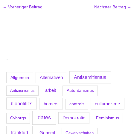
←
Vorheriger Beitrag
Nächster Beitrag
→
.
Antisemitismus
Allgemein
Alternativen
arbeit
Antizionismus
Autoritarismus
biopolitics
borders
culturacisme
controls
dates
Demokratie
Feminismus
Cyborgs
frankfurt
General
Gewerkschaften