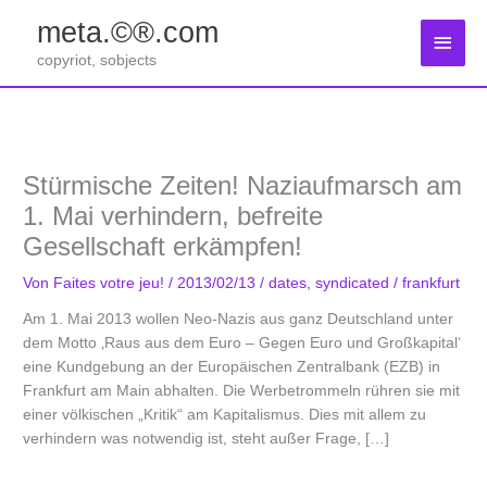
Zum
meta.©®.com
Inhalt
Haup
springen
copyriot, sobjects
Stürmische Zeiten! Naziaufmarsch am
1. Mai verhindern, befreite
Gesellschaft erkämpfen!
Von
Faites votre jeu!
/
2013/02/13
/
dates
,
syndicated
/
frankfurt
Am 1. Mai 2013 wollen Neo-Nazis aus ganz Deutschland unter
dem Motto ‚Raus aus dem Euro – Gegen Euro und Großkapital‘
eine Kundgebung an der Europäischen Zentralbank (EZB) in
Frankfurt am Main abhalten. Die Werbetrommeln rühren sie mit
einer völkischen „Kritik“ am Kapitalismus. Dies mit allem zu
verhindern was notwendig ist, steht außer Frage, […]