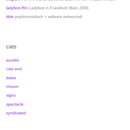
ladyfest-ffm
Ladyfest in Frankfurt/ Main 2006
tilde
popfeministisch + seltsam entwurzelt
cats
auvidio
cats end
dates
rhizom
signs
spectacle
syndicated