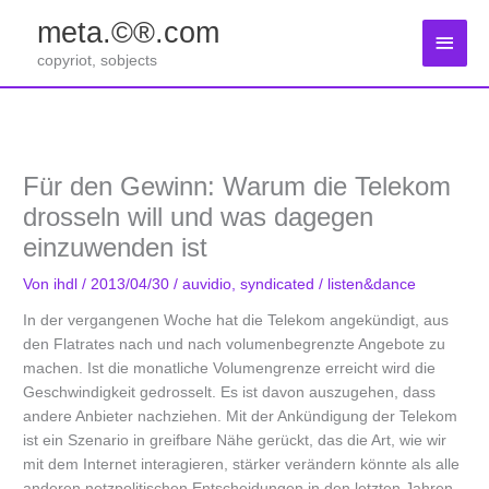
Zum
meta.©®.com
Inhalt
Haup
springen
copyriot, sobjects
Für den Gewinn: Warum die Telekom
drosseln will und was dagegen
einzuwenden ist
Von
ihdl
/
2013/04/30
/
auvidio
,
syndicated
/
listen&dance
In der vergangenen Woche hat die Telekom angekündigt, aus
den Flatrates nach und nach volumenbegrenzte Angebote zu
machen. Ist die monatliche Volumengrenze erreicht wird die
Geschwindigkeit gedrosselt. Es ist davon auszugehen, dass
andere Anbieter nachziehen. Mit der Ankündigung der Telekom
ist ein Szenario in greifbare Nähe gerückt, das die Art, wie wir
mit dem Internet interagieren, stärker verändern könnte als alle
anderen netzpolitischen Entscheidungen in den letzten Jahren.