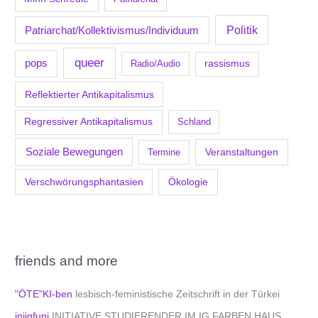
Politik
Patriarchat/Kollektivismus/Individuum
queer
pops
Radio/Audio
rassismus
Reflektierter Antikapitalismus
Regressiver Antikapitalismus
Schland
Soziale Bewegungen
Veranstaltungen
Termine
Verschwörungsphantasien
Ökologie
friends and more
"ÖTE"KI-ben
lesbisch-feministische Zeitschrift in der Türkei
iniigfuni
INITIATIVE STUDIERENDER IM IG FARBEN HAUS