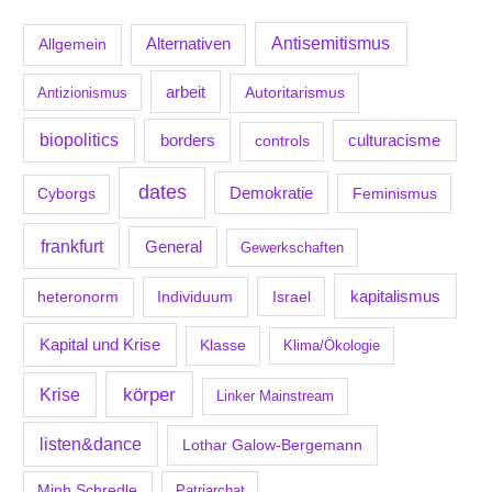
Antisemitismus
Allgemein
Alternativen
arbeit
Antizionismus
Autoritarismus
biopolitics
borders
culturacisme
controls
dates
Demokratie
Feminismus
Cyborgs
frankfurt
General
Gewerkschaften
kapitalismus
Individuum
Israel
heteronorm
Kapital und Krise
Klasse
Klima/Ökologie
körper
Krise
Linker Mainstream
listen&dance
Lothar Galow-Bergemann
Minh Schredle
Patriarchat