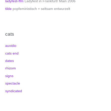
ladyfest-ffm
Ladyfest in Frankfurt/ Main 2006
tilde
popfeministisch + seltsam entwurzelt
cats
auvidio
cats end
dates
rhizom
signs
spectacle
syndicated