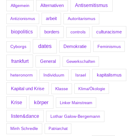
Antisemitismus
Allgemein
Alternativen
arbeit
Antizionismus
Autoritarismus
biopolitics
borders
culturacisme
controls
dates
Demokratie
Feminismus
Cyborgs
frankfurt
General
Gewerkschaften
kapitalismus
Individuum
Israel
heteronorm
Kapital und Krise
Klasse
Klima/Ökologie
körper
Krise
Linker Mainstream
listen&dance
Lothar Galow-Bergemann
Minh Schredle
Patriarchat