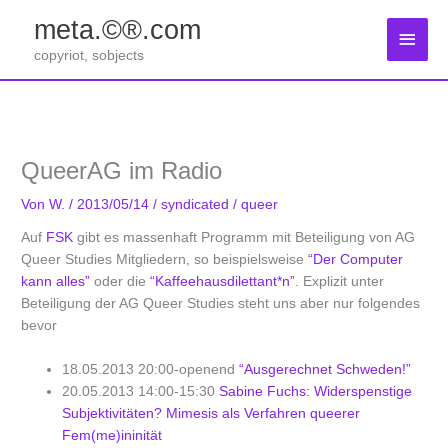
Zum
meta.©®.com
Inhalt
Haup
springen
copyriot, sobjects
QueerAG im Radio
Von
W.
/
2013/05/14
/
syndicated
/
queer
Auf
FSK
gibt es massenhaft Programm mit Beteiligung von AG
Queer Studies Mitgliedern, so beispielsweise
“Der Computer
kann alles”
oder die
“Kaffeehausdilettant*n”
. Explizit unter
Beteiligung der AG Queer Studies steht uns aber nur folgendes
bevor
18.05.2013 20:00-openend
“Ausgerechnet Schweden!”
20.05.2013 14:00-15:30
Sabine Fuchs: Widerspenstige
Subjektivitäten? Mimesis als Verfahren queerer
Fem(me)ininität