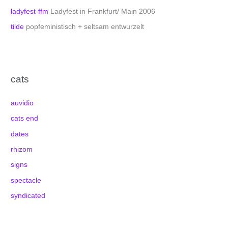
ladyfest-ffm
Ladyfest in Frankfurt/ Main 2006
tilde
popfeministisch + seltsam entwurzelt
cats
auvidio
cats end
dates
rhizom
signs
spectacle
syndicated