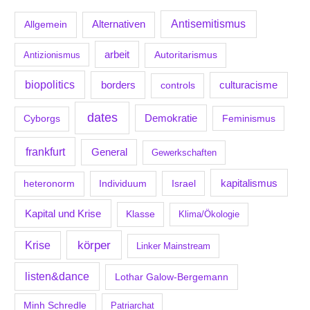
Antisemitismus
Allgemein
Alternativen
arbeit
Antizionismus
Autoritarismus
biopolitics
borders
culturacisme
controls
dates
Demokratie
Feminismus
Cyborgs
frankfurt
General
Gewerkschaften
kapitalismus
Individuum
Israel
heteronorm
Kapital und Krise
Klasse
Klima/Ökologie
körper
Krise
Linker Mainstream
listen&dance
Lothar Galow-Bergemann
Minh Schredle
Patriarchat