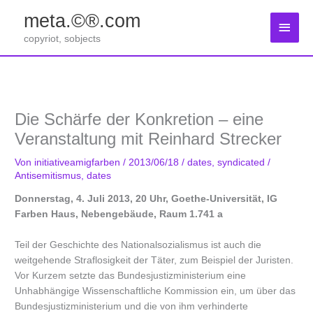
Zum
meta.©®.com
Inhalt
Haup
springen
copyriot, sobjects
Die Schärfe der Konkretion – eine
Veranstaltung mit Reinhard Strecker
Von
initiativeamigfarben
/
2013/06/18
/
dates
,
syndicated
/
Antisemitismus
,
dates
Donnerstag, 4. Juli 2013, 20 Uhr, Goethe-Universität, IG
Farben Haus, Nebengebäude, Raum 1.741 a
Teil der Geschichte des Nationalsozialismus ist auch die
weitgehende Straflosigkeit der Täter, zum Beispiel der Juristen.
Vor Kurzem setzte das Bundesjustizministerium eine
Unhabhängige Wissenschaftliche Kommission ein, um über das
Bundesjustizministerium und die von ihm verhinderte