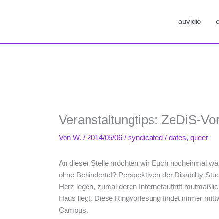
auvidio
c
Veranstaltungtips: ZeDiS-Vo
Von
W.
/
2014/05/06
/
syndicated
/
dates
,
queer
An dieser Stelle möchten wir Euch nocheinmal wä
ohne Behinderte!? Perspektiven der Disability Stud
Herz legen, zumal deren Internetauftritt mutmaßl
Haus liegt. Diese Ringvorlesung findet immer mitt
Campus.