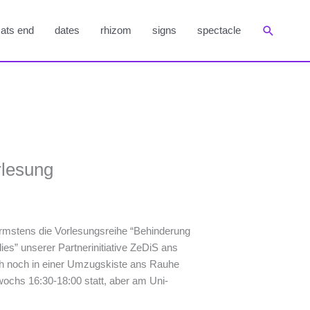
Suchen
ats end
dates
rhizom
signs
spectacle
rlesung
rmstens die Vorlesungsreihe “Behinderung
ies” unserer Partnerinitiative ZeDiS ans
ich noch in einer Umzugskiste ans Rauhe
wochs 16:30-18:00 statt, aber am Uni-