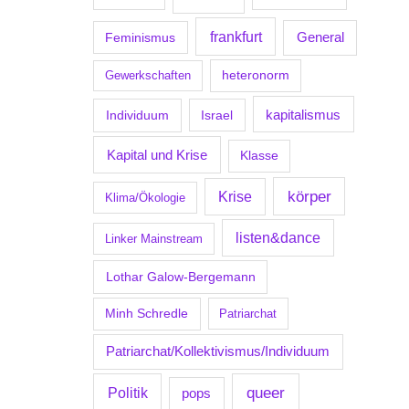
frankfurt
Feminismus
General
Gewerkschaften
heteronorm
kapitalismus
Individuum
Israel
Kapital und Krise
Klasse
körper
Krise
Klima/Ökologie
listen&dance
Linker Mainstream
Lothar Galow-Bergemann
Minh Schredle
Patriarchat
Patriarchat/Kollektivismus/Individuum
Politik
queer
pops