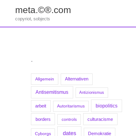
Zum
meta.©®.com
Inhalt
springen
copyriot, sobjects
.
Allgemein
Alternativen
Antisemitismus
Antizionismus
biopolitics
arbeit
Autoritarismus
borders
culturacisme
controls
dates
Demokratie
Cyborgs