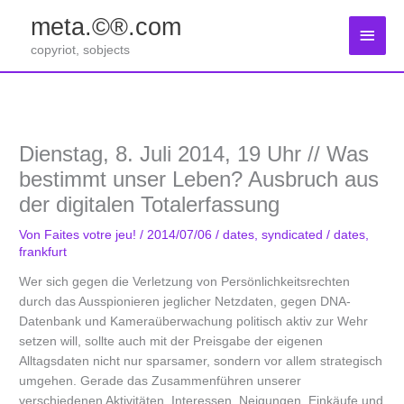
Zum
meta.©®.com
Inhalt
Haup
springen
copyriot, sobjects
Dienstag, 8. Juli 2014, 19 Uhr // Was
bestimmt unser Leben? Ausbruch aus
der digitalen Totalerfassung
Von
Faites votre jeu!
/
2014/07/06
/
dates
,
syndicated
/
dates
,
frankfurt
Wer sich gegen die Verletzung von Persönlichkeitsrechten
durch das Ausspionieren jeglicher Netzdaten, gegen DNA-
Datenbank und Kameraüberwachung politisch aktiv zur Wehr
setzen will, sollte auch mit der Preisgabe der eigenen
Alltagsdaten nicht nur sparsamer, sondern vor allem strategisch
umgehen. Gerade das Zusammenführen unserer
verschiedenen Aktivitäten, Interessen, Neigungen, Einkäufe und