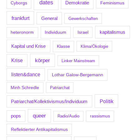
dates
Demokratie
Feminismus
Cyborgs
frankfurt
General
Gewerkschaften
kapitalismus
Individuum
Israel
heteronorm
Kapital und Krise
Klasse
Klima/Ökologie
körper
Krise
Linker Mainstream
listen&dance
Lothar Galow-Bergemann
Minh Schredle
Patriarchat
Politik
Patriarchat/Kollektivismus/Individuum
queer
pops
Radio/Audio
rassismus
Reflektierter Antikapitalismus