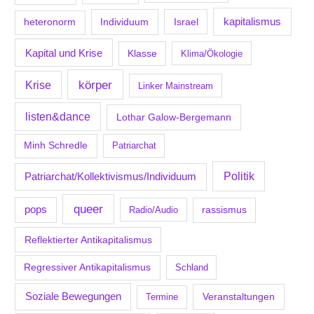
kapitalismus
Individuum
Israel
heteronorm
Kapital und Krise
Klasse
Klima/Ökologie
körper
Krise
Linker Mainstream
listen&dance
Lothar Galow-Bergemann
Minh Schredle
Patriarchat
Politik
Patriarchat/Kollektivismus/Individuum
queer
pops
Radio/Audio
rassismus
Reflektierter Antikapitalismus
Regressiver Antikapitalismus
Schland
Soziale Bewegungen
Veranstaltungen
Termine