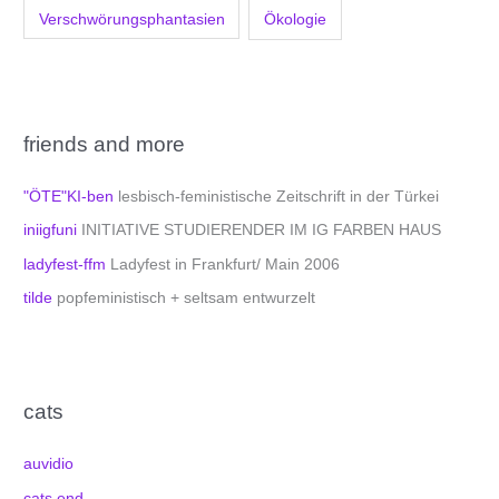
Verschwörungsphantasien
Ökologie
friends and more
"ÖTE"KI-ben
lesbisch-feministische Zeitschrift in der Türkei
iniigfuni
INITIATIVE STUDIERENDER IM IG FARBEN HAUS
ladyfest-ffm
Ladyfest in Frankfurt/ Main 2006
tilde
popfeministisch + seltsam entwurzelt
cats
auvidio
cats end