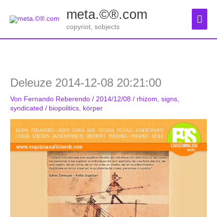
Zum
meta.©®.com
Inhalt
Hau
springen
copyriot, sobjects
Deleuze 2014-12-08 20:21:00
Von
Fernando Reberendo
/
2014/12/08
/
rhizom
,
signs
,
syndicated
/
biopolitics
,
körper