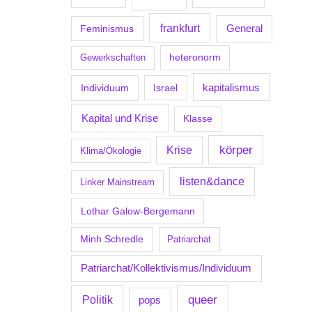
frankfurt
Feminismus
General
Gewerkschaften
heteronorm
kapitalismus
Individuum
Israel
Kapital und Krise
Klasse
körper
Krise
Klima/Ökologie
listen&dance
Linker Mainstream
Lothar Galow-Bergemann
Minh Schredle
Patriarchat
Patriarchat/Kollektivismus/Individuum
Politik
queer
pops