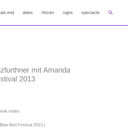
Suchen
ats end
dates
rhizom
signs
spectacle
furthner mit Amanda
stival 2013
amik reden.
ue Bird Festival 2013.)