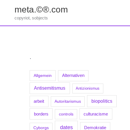
Zum
meta.©®.com
Inhalt
springen
copyriot, sobjects
.
Allgemein
Alternativen
Antisemitismus
Antizionismus
biopolitics
arbeit
Autoritarismus
borders
culturacisme
controls
dates
Demokratie
Cyborgs