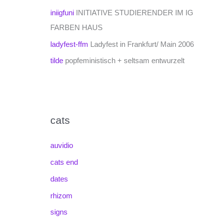
iniigfuni
INITIATIVE STUDIERENDER IM IG
FARBEN HAUS
ladyfest-ffm
Ladyfest in Frankfurt/ Main 2006
tilde
popfeministisch + seltsam entwurzelt
cats
auvidio
cats end
dates
rhizom
signs