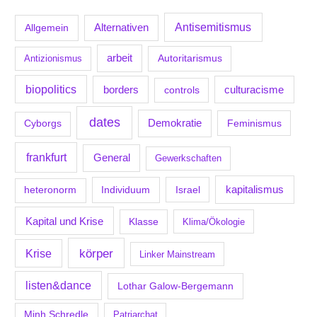
Antisemitismus
Allgemein
Alternativen
arbeit
Antizionismus
Autoritarismus
biopolitics
borders
culturacisme
controls
dates
Demokratie
Feminismus
Cyborgs
frankfurt
General
Gewerkschaften
kapitalismus
Individuum
Israel
heteronorm
Kapital und Krise
Klasse
Klima/Ökologie
körper
Krise
Linker Mainstream
listen&dance
Lothar Galow-Bergemann
Minh Schredle
Patriarchat