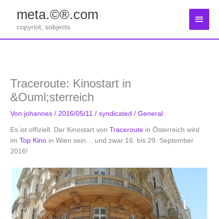
Zum
meta.©®.com
Inhalt
Haup
springen
copyriot, sobjects
Traceroute: Kinostart in
&Ouml;sterreich
Von
johannes
/
2016/05/11
/
syndicated
/
General
Es ist offiziell. Der Kinostart von
Traceroute
in Österreich wird
im
Top Kino
in Wien sein… und zwar 16. bis 29. September
2016!