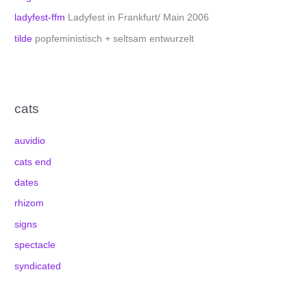
ladyfest-ffm
Ladyfest in Frankfurt/ Main 2006
tilde
popfeministisch + seltsam entwurzelt
cats
auvidio
cats end
dates
rhizom
signs
spectacle
syndicated