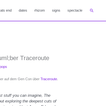
Suchen
ats end
dates
rhizom
signs
spectacle
ml;ber Traceroute
pops
ner auf dem Gen Con über
Traceroute
.
st stuff you can imagine, The
ut exploring the deepest cuts of