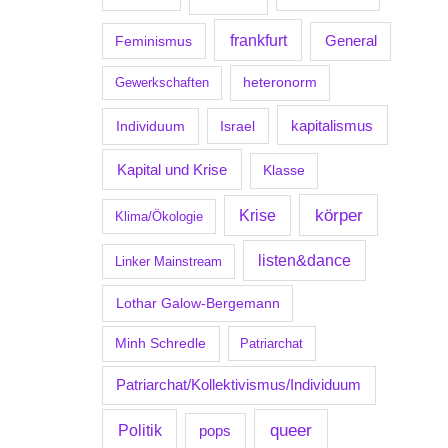
frankfurt
Feminismus
General
Gewerkschaften
heteronorm
kapitalismus
Individuum
Israel
Kapital und Krise
Klasse
körper
Krise
Klima/Ökologie
listen&dance
Linker Mainstream
Lothar Galow-Bergemann
Minh Schredle
Patriarchat
Patriarchat/Kollektivismus/Individuum
Politik
queer
pops