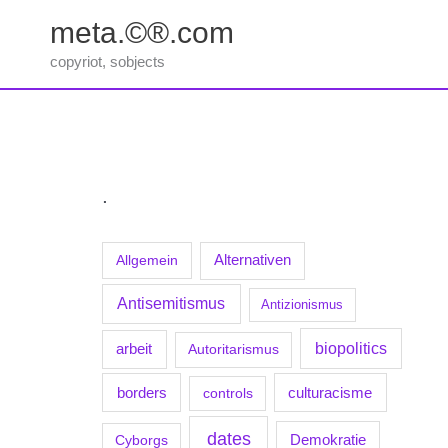
Zum
meta.©®.com
Inhalt
springen
copyriot, sobjects
.
Allgemein
Alternativen
Antisemitismus
Antizionismus
biopolitics
arbeit
Autoritarismus
borders
culturacisme
controls
dates
Demokratie
Cyborgs