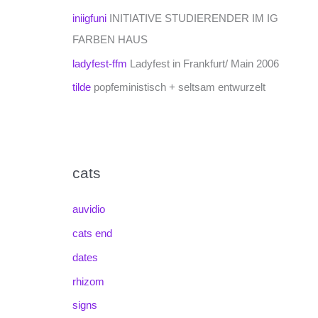
iniigfuni
INITIATIVE STUDIERENDER IM IG
FARBEN HAUS
ladyfest-ffm
Ladyfest in Frankfurt/ Main 2006
tilde
popfeministisch + seltsam entwurzelt
cats
auvidio
cats end
dates
rhizom
signs