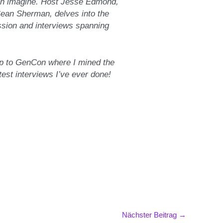
can imagine. Host Jesse Edmond,
ean Sherman, delves into the
sion and interviews spanning
rip to GenCon where I mined the
test interviews I’ve ever done!
Nächster Beitrag
→