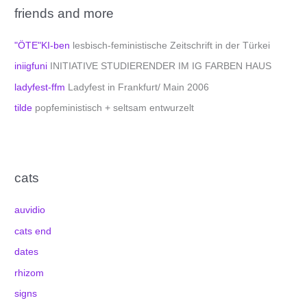
friends and more
"ÖTE"KI-ben
lesbisch-feministische Zeitschrift in der Türkei
iniigfuni
INITIATIVE STUDIERENDER IM IG FARBEN HAUS
ladyfest-ffm
Ladyfest in Frankfurt/ Main 2006
tilde
popfeministisch + seltsam entwurzelt
cats
auvidio
cats end
dates
rhizom
signs