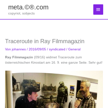
Zum
meta.©®.com
Inhalt
Haup
springen
copyriot, sobjects
Traceroute in Ray Filmmagazin
Von
johannes
/
2016/09/05
/
syndicated
/
General
Ray Filmmagazin
(09/16) widmet Traceroute zum
österreichischen Kinostart am 16. 9. eine ganze Seite. Sehr gut!