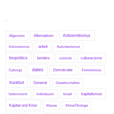
.
Antisemitismus
Allgemein
Alternativen
arbeit
Antizionismus
Autoritarismus
biopolitics
borders
culturacisme
controls
dates
Demokratie
Feminismus
Cyborgs
frankfurt
General
Gewerkschaften
kapitalismus
Individuum
Israel
heteronorm
Kapital und Krise
Klasse
Klima/Ökologie