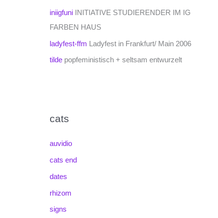
iniigfuni
INITIATIVE STUDIERENDER IM IG
FARBEN HAUS
ladyfest-ffm
Ladyfest in Frankfurt/ Main 2006
tilde
popfeministisch + seltsam entwurzelt
cats
auvidio
cats end
dates
rhizom
signs