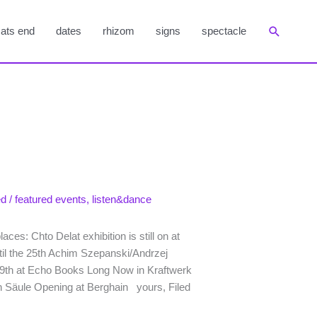
Suchen
ats end
dates
rhizom
signs
spectacle
ed
/
featured events
,
listen&dance
ces: Chto Delat exhibition is still on at
l the 25th Achim Szepanski/Andrzej
29th at Echo Books Long Now in Kraftwerk
h Säule Opening at Berghain yours, Filed