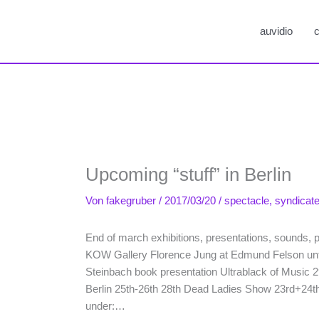
auvidio
c
Upcoming “stuff” in Berlin
Von
fakegruber
/
2017/03/20
/
spectacle
,
syndicat
End of march exhibitions, presentations, sounds, pla
KOW Gallery Florence Jung at Edmund Felson unti
Steinbach book presentation Ultrablack of Music 
Berlin 25th-26th 28th Dead Ladies Show 23rd+24t
under:…