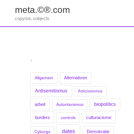
Zum
meta.©®.com
Inhalt
springen
copyriot, sobjects
.
Allgemein
Alternativen
Antisemitismus
Antizionismus
biopolitics
arbeit
Autoritarismus
borders
culturacisme
controls
dates
Demokratie
Cyborgs