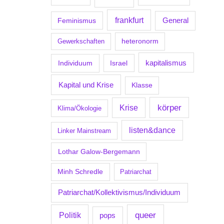
frankfurt
Feminismus
General
Gewerkschaften
heteronorm
kapitalismus
Individuum
Israel
Kapital und Krise
Klasse
körper
Krise
Klima/Ökologie
listen&dance
Linker Mainstream
Lothar Galow-Bergemann
Minh Schredle
Patriarchat
Patriarchat/Kollektivismus/Individuum
Politik
queer
pops