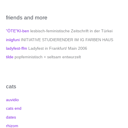
friends and more
"ÖTE"KI-ben
lesbisch-feministische Zeitschrift in der Türkei
iniigfuni
INITIATIVE STUDIERENDER IM IG FARBEN HAUS
ladyfest-ffm
Ladyfest in Frankfurt/ Main 2006
tilde
popfeministisch + seltsam entwurzelt
cats
auvidio
cats end
dates
rhizom