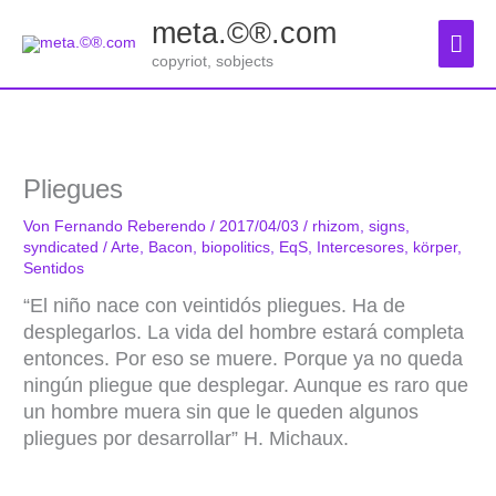
Zum
meta.©®.com
Inhalt
Hau
springen
copyriot, sobjects
Pliegues
Von
Fernando Reberendo
/
2017/04/03
/
rhizom
,
signs
,
syndicated
/
Arte
,
Bacon
,
biopolitics
,
EqS
,
Intercesores
,
körper
,
Sentidos
“El niño nace con veintidós pliegues. Ha de
desplegarlos. La vida del hombre estará completa
entonces. Por eso se muere. Porque ya no queda
ningún pliegue que desplegar. Aunque es raro que
un hombre muera sin que le queden algunos
pliegues por desarrollar” H. Michaux.