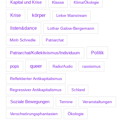
Kapital und Krise
Klasse
Klima/Ökologie
körper
Krise
Linker Mainstream
listen&dance
Lothar Galow-Bergemann
Minh Schredle
Patriarchat
Politik
Patriarchat/Kollektivismus/Individuum
queer
pops
Radio/Audio
rassismus
Reflektierter Antikapitalismus
Regressiver Antikapitalismus
Schland
Soziale Bewegungen
Veranstaltungen
Termine
Verschwörungsphantasien
Ökologie