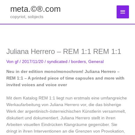
Zum
meta.©®.com
Inhalt
Haup
springen
copyriot, sobjects
Juliana Herrero – REM 1:1 REM 1:1
Von
gf
/
2017/11/20
/
syndicated
/
borders
,
General
Neu in der edition mono/monochrom!
Juliana Herrero –
REM 1:1 –
A printed piece of time capsules and more with
invited voices and voice over
Mit dem Katalog REM 1:1 liegt nun erstmals eine umfangreiche
Werkaufarbeitung von Juliana Herrero vor, die das bisherige
Werk der argentinisch-österreichischen Künstlerin versammelt,
diskutiert und dokumentiert. Juliana Herrero stellt in ihren
Arbeiten visuellen Eindrücken Klangräume gegenüber. Sie
dringt in ihren Interventionen an die Grenzen von Provokation,