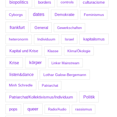
biopolitics
borders
culturacisme
controls
dates
Demokratie
Feminismus
Cyborgs
frankfurt
General
Gewerkschaften
kapitalismus
Individuum
Israel
heteronorm
Kapital und Krise
Klasse
Klima/Ökologie
körper
Krise
Linker Mainstream
listen&dance
Lothar Galow-Bergemann
Minh Schredle
Patriarchat
Politik
Patriarchat/Kollektivismus/Individuum
queer
pops
Radio/Audio
rassismus