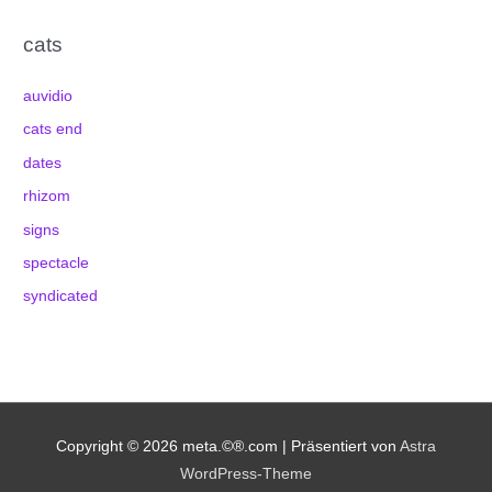
cats
auvidio
cats end
dates
rhizom
signs
spectacle
syndicated
Copyright © 2026
meta.©®.com
| Präsentiert von
Astra
WordPress-Theme