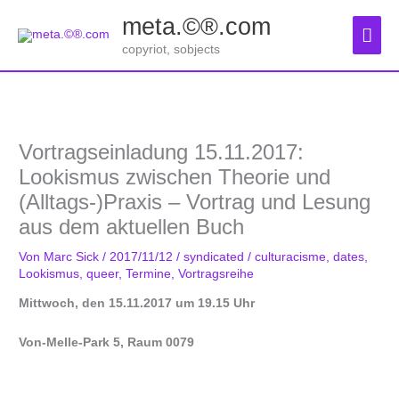
Zum
meta.©®.com
Inhalt
Hau
springen
copyriot, sobjects
Vortragseinladung 15.11.2017:
Lookismus zwischen Theorie und
(Alltags-)Praxis – Vortrag und Lesung
aus dem aktuellen Buch
Von
Marc Sick
/
2017/11/12
/
syndicated
/
culturacisme
,
dates
,
Lookismus
,
queer
,
Termine
,
Vortragsreihe
Mittwoch, den 15.11.2017 um 19.15 Uhr
Von-Melle-Park 5, Raum 0079