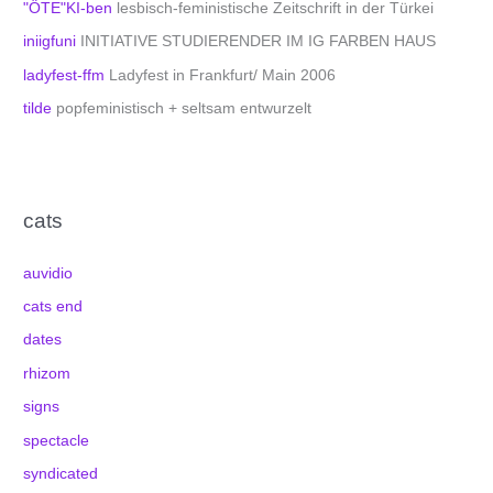
"ÖTE"KI-ben
lesbisch-feministische Zeitschrift in der Türkei
iniigfuni
INITIATIVE STUDIERENDER IM IG FARBEN HAUS
ladyfest-ffm
Ladyfest in Frankfurt/ Main 2006
tilde
popfeministisch + seltsam entwurzelt
cats
auvidio
cats end
dates
rhizom
signs
spectacle
syndicated