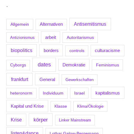
.
Antisemitismus
Allgemein
Alternativen
arbeit
Antizionismus
Autoritarismus
biopolitics
borders
culturacisme
controls
dates
Demokratie
Feminismus
Cyborgs
frankfurt
General
Gewerkschaften
kapitalismus
Individuum
Israel
heteronorm
Kapital und Krise
Klasse
Klima/Ökologie
körper
Krise
Linker Mainstream
listen&dance
Lothar Galow-Bergemann