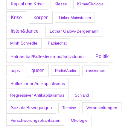
Kapital und Krise
Klasse
Klima/Ökologie
körper
Krise
Linker Mainstream
listen&dance
Lothar Galow-Bergemann
Minh Schredle
Patriarchat
Politik
Patriarchat/Kollektivismus/Individuum
queer
pops
Radio/Audio
rassismus
Reflektierter Antikapitalismus
Regressiver Antikapitalismus
Schland
Soziale Bewegungen
Veranstaltungen
Termine
Verschwörungsphantasien
Ökologie