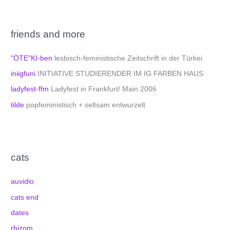
friends and more
"ÖTE"KI-ben
lesbisch-feministische Zeitschrift in der Türkei
iniigfuni
INITIATIVE STUDIERENDER IM IG FARBEN HAUS
ladyfest-ffm
Ladyfest in Frankfurt/ Main 2006
tilde
popfeministisch + seltsam entwurzelt
cats
auvidio
cats end
dates
rhizom