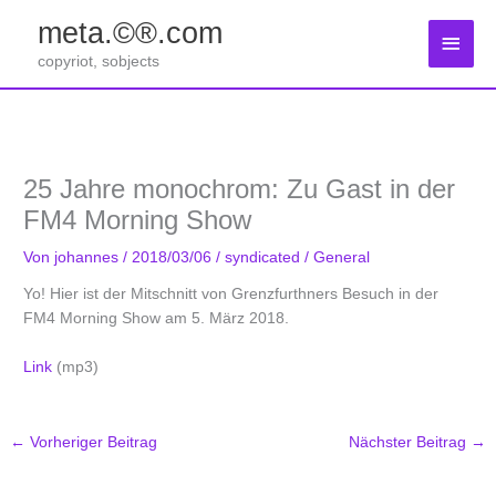
Zum
meta.©®.com
Inhalt
Haup
springen
copyriot, sobjects
25 Jahre monochrom: Zu Gast in der
FM4 Morning Show
Von
johannes
/
2018/03/06
/
syndicated
/
General
Yo! Hier ist der Mitschnitt von Grenzfurthners Besuch in der
FM4 Morning Show am 5. März 2018.
Link
(mp3)
←
Vorheriger Beitrag
Nächster Beitrag
→