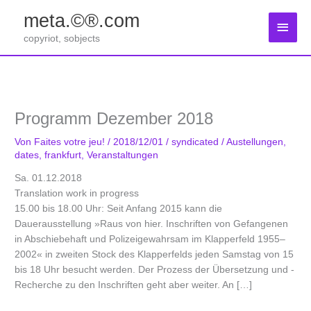
Zum
meta.©®.com
Inhalt
Haup
springen
copyriot, sobjects
Programm Dezember 2018
Von
Faites votre jeu!
/
2018/12/01
/
syndicated
/
Austellungen
,
dates
,
frankfurt
,
Veranstaltungen
Sa. 01.12.2018
Translation work in progress
15.00 bis 18.00 Uhr: Seit Anfang 2015 kann die
Dauerausstellung »Raus von hier. Inschriften von Gefangenen
in Abschiebehaft und Polizeigewahrsam im ­Klapperfeld 1955–
2002« in zweiten Stock des Klapperfelds jeden Samstag von 15
bis 18 Uhr ­besucht werden. Der Prozess der Übersetzung und ­
Recherche zu den Inschriften geht aber weiter. An […]