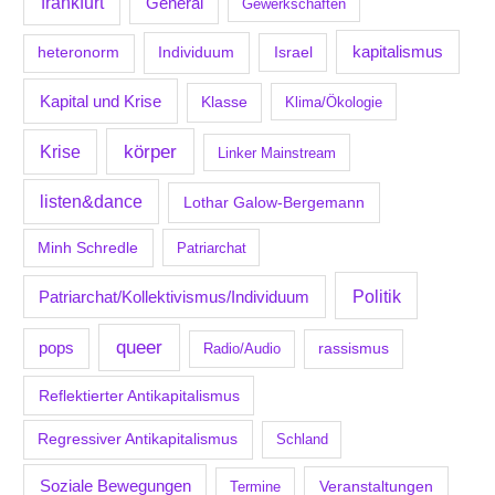
frankfurt
General
Gewerkschaften
kapitalismus
Individuum
Israel
heteronorm
Kapital und Krise
Klasse
Klima/Ökologie
körper
Krise
Linker Mainstream
listen&dance
Lothar Galow-Bergemann
Minh Schredle
Patriarchat
Politik
Patriarchat/Kollektivismus/Individuum
queer
pops
Radio/Audio
rassismus
Reflektierter Antikapitalismus
Regressiver Antikapitalismus
Schland
Soziale Bewegungen
Veranstaltungen
Termine