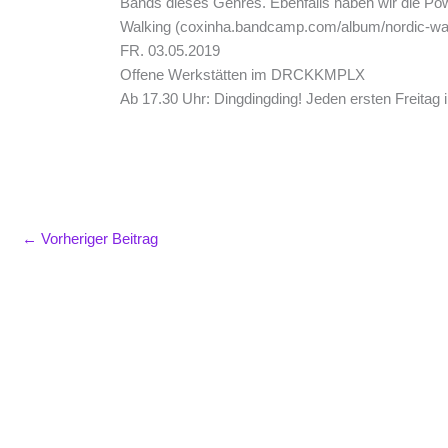
Bands dieses Genres. Ebenfalls haben wir die Po
Walking (coxinha.bandcamp.com/album/nordic-wal
FR. 03.05.2019
Offene Werkstätten im DRCKKMPLX
Ab 17.30 Uhr: Dingdingding! Jeden ersten Freit
←
Vorheriger Beitrag