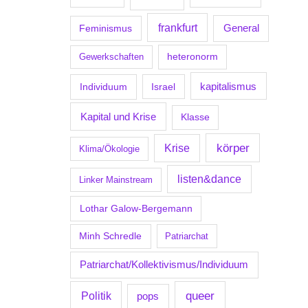
frankfurt
Feminismus
General
Gewerkschaften
heteronorm
kapitalismus
Individuum
Israel
Kapital und Krise
Klasse
körper
Krise
Klima/Ökologie
listen&dance
Linker Mainstream
Lothar Galow-Bergemann
Minh Schredle
Patriarchat
Patriarchat/Kollektivismus/Individuum
Politik
queer
pops