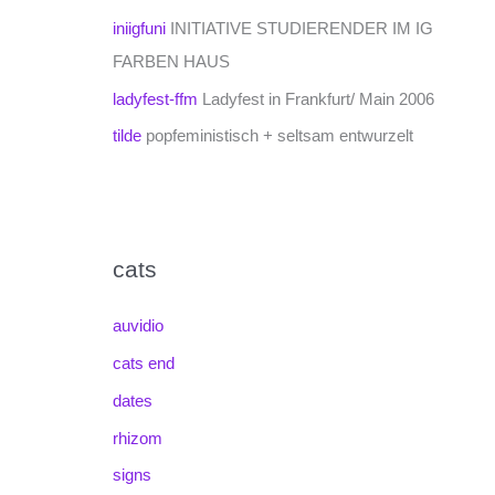
iniigfuni
INITIATIVE STUDIERENDER IM IG
FARBEN HAUS
ladyfest-ffm
Ladyfest in Frankfurt/ Main 2006
tilde
popfeministisch + seltsam entwurzelt
cats
auvidio
cats end
dates
rhizom
signs