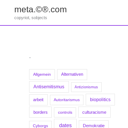
Zum
meta.©®.com
Inhalt
springen
copyriot, sobjects
.
Allgemein
Alternativen
Antisemitismus
Antizionismus
biopolitics
arbeit
Autoritarismus
borders
culturacisme
controls
dates
Demokratie
Cyborgs