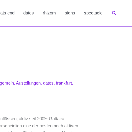
Suchen
ats end
dates
rhizom
signs
spectacle
lgemein
,
Austellungen
,
dates
,
frankfurt
,
flüssen, aktiv seit 2009: Gattaca
scheinlich eine der besten noch aktiven