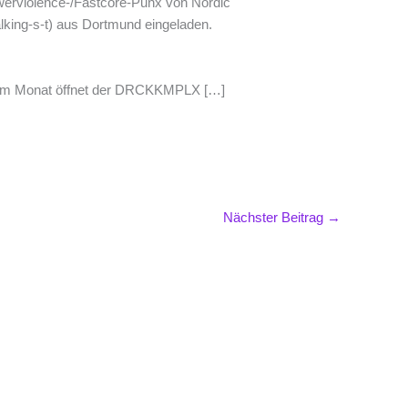
werviolence-/Fastcore-Punx von Nordic
king-s-t) aus Dortmund eingeladen.
ag im Monat öffnet der DRCKKMPLX […]
Nächster Beitrag
→