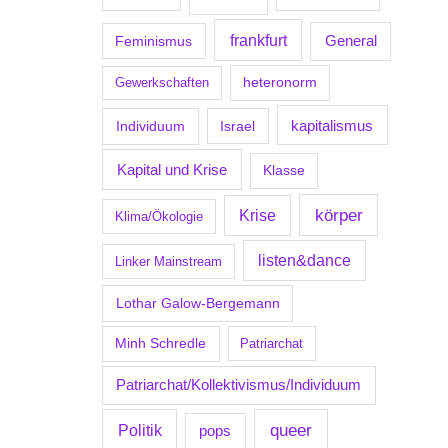
frankfurt
Feminismus
General
Gewerkschaften
heteronorm
kapitalismus
Individuum
Israel
Kapital und Krise
Klasse
körper
Krise
Klima/Ökologie
listen&dance
Linker Mainstream
Lothar Galow-Bergemann
Minh Schredle
Patriarchat
Patriarchat/Kollektivismus/Individuum
Politik
queer
pops