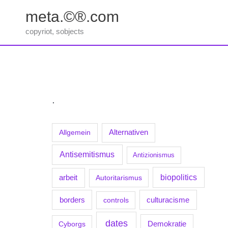
Zum
meta.©®.com
Inhalt
springen
copyriot, sobjects
.
Allgemein
Alternativen
Antisemitismus
Antizionismus
biopolitics
arbeit
Autoritarismus
borders
culturacisme
controls
dates
Demokratie
Cyborgs