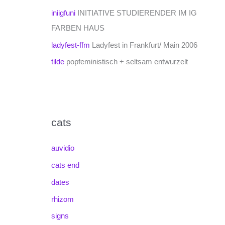
iniigfuni
INITIATIVE STUDIERENDER IM IG
FARBEN HAUS
ladyfest-ffm
Ladyfest in Frankfurt/ Main 2006
tilde
popfeministisch + seltsam entwurzelt
cats
auvidio
cats end
dates
rhizom
signs