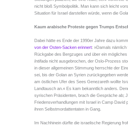
nicht bloß Symbolpolitik. Man kann sich leicht vors
Situation für Israel darstellen würde, wenn die Go
Kaum arabische Proteste gegen Trumps Entsc
Dabei hätte es Ende der 1990er Jahre dazu komme
von der Osten-Sacken erinnert
: »Damals nämlich v
Rückgabe des Bergzuges und über ein mögliches
Intifada
nicht ausgebrochen, der Oslo-Prozess sto
in dieser allgemeinen Stimmung herrschte der Eind
sei, bis der Golan an Syrien zurückgegeben werden
am östlichen Ufer des Sees Genezareth wollte Isra
Landtausch an.« Es kam bekanntlich anders. Denn 
syrischen Präsidenten, brach die Gespräche ab; Ja
Friedensverhandlungen mit Israel in Camp David p
ihren Selbstmordattentaten in Gang.
Im Nachhinein dürfte die israelische Regierung fr