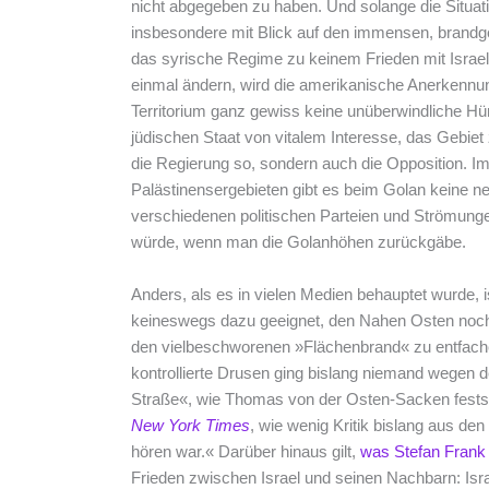
nicht abgegeben zu haben. Und solange die Situation
insbesondere mit Blick auf den immensen, brandg
das syrische Regime zu keinem Frieden mit Israel 
einmal ändern, wird die amerikanische Anerkennun
Territorium ganz gewiss keine unüberwindliche Hürd
jüdischen Staat von vitalem Interesse, das Gebiet z
die Regierung so, sondern auch die Opposition. I
Palästinensergebieten gibt es beim Golan keine 
verschiedenen politischen Parteien und Strömungen
würde, wenn man die Golanhöhen zurückgäbe.
Anders, als es in vielen Medien behauptet wurde, i
keineswegs dazu geeignet, den Nahen Osten noch 
den vielbeschworenen »Flächenbrand« zu entfache
kontrollierte Drusen ging bislang niemand wegen d
Straße«, wie Thomas von der Osten-Sacken festst
New York Times
, wie wenig Kritik bislang aus de
hören war.« Darüber hinaus gilt,
was Stefan Frank 
Frieden zwischen Israel und seinen Nachbarn: Isr