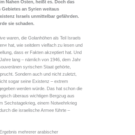
 im Nahen Osten, heißt es. Doch das
s Gebietes an Syrien weitaus
stenz Israels unmittelbar gefährden.
de sie schaden.
 waren, die Golanhöhen als Teil Israels
n« hat, wie seitdem vielfach zu lesen und
stellung, dass er Fakten akzeptiert hat. Und
1 Jahre lang – nämlich von 1946, dem Jahr
souveränen syrischen Staat gehörte,
rucht. Sondern auch und nicht zuletzt,
nicht sogar seine Existenz – extrem
kgegeben werden würde. Das hat schon die
tegisch überaus wichtigen Bergzug aus
em Sechstagekrieg, einem Notwehrkrieg
durch die israelische Armee führte –
 Ergebnis mehrerer arabischer