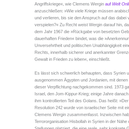
Angriffskriege«, wie Clemens Wergin
auf
Welt Onl
anzuschließen: »Wie viele Kriege müssen arabisch
und verlieren, bis sie den Anspruch auf das dabei
verspielen?« Zu Recht weist Wergin darauf hin, d
dem Jahr 1967 die »Rückgabe von besetzten Gebi
dauerhaften Frieden« bindet, was die »Anerkennung 
Unversehrtheit und politischen Unabhängigkeit ein
Rechts, innerhalb sicherer und anerkannter Grenz
Gewalt in Frieden zu leben«, einschließt.
Es lässt sich schwerlich behaupten, dass Syrien 
ausgenommen Ägypten und Jordanien, mit denen Is
dieser Verpflichtung nachgekommen sind. 1973 gab
Israel, den Jom-Kippur-Krieg; einige Jahre danach
ihm kontrollierten Teil des Golans. Das heißt: »D
Resolution 242 wurde von israelischer Seite mit e
Clemens Wergin zusammenfasst. Inzwischen haben
Terrororganisation Hisbollah in Syrien in der Nähe 
Stellungen platziert, die eine reale, sehr konkrete