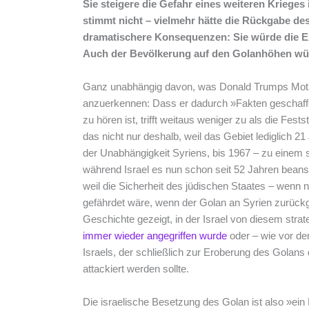
Sie steigere die Gefahr eines weiteren Krieges
stimmt nicht – vielmehr hätte die Rückgabe de
dramatischere Konsequenzen: Sie würde die Exi
Auch der Bevölkerung auf den Golanhöhen wür
Ganz unabhängig davon, was Donald Trumps Motive
anzuerkennen: Dass er dadurch »Fakten geschaffe
zu hören ist, trifft weitaus weniger zu als die Fest
das nicht nur deshalb, weil das Gebiet lediglich 2
der Unabhängigkeit Syriens, bis 1967 – zu einem 
während Israel es nun schon seit 52 Jahren beansp
weil die Sicherheit des jüdischen Staates – wenn 
gefährdet wäre, wenn der Golan an Syrien zurüc
Geschichte gezeigt, in der Israel von diesem stra
immer wieder angegriffen wurde
oder – wie vor d
Israels, der schließlich zur Eroberung des Golans 
attackiert werden sollte.
Die israelische Besetzung des Golan ist also »ein