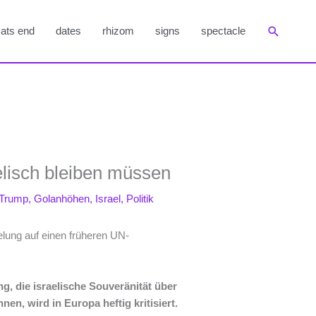
Suchen
ats end
dates
rhizom
signs
spectacle
lisch bleiben müssen
 Trump
,
Golanhöhen
,
Israel
,
Politik
, die israelische Souveränität über
n, wird in Europa heftig kritisiert.