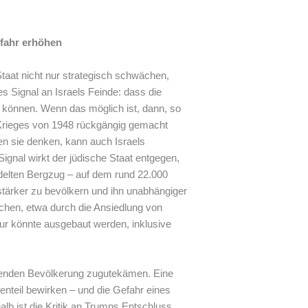
fahr erhöhen
aat nicht nur strategisch schwächen,
s Signal an Israels Feinde: dass die
können. Wenn das möglich ist, dann, so
Krieges von 1948 rückgängig gemacht
n sie denken, kann auch Israels
nal wirkt der jüdische Staat entgegen,
delten Bergzug – auf dem rund 22.000
stärker zu bevölkern und ihn unabhängiger
hen, etwa durch die Ansiedlung von
tur könnte ausgebaut werden, inklusive
enden Bevölkerung zugutekämen. Eine
teil bewirken – und die Gefahr eines
lb ist die Kritik an Trumps Entschluss