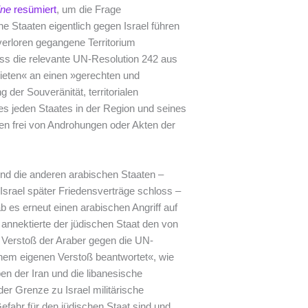
ine
resümiert
, um die Frage
e Staaten eigentlich gegen Israel führen
 verloren gegangene Territorium
ass die relevante UN-Resolution 242 aus
eten« an einen »gerechten und
der Souveränität, territorialen
es jeden Staates in der Region und seines
en frei von Androhungen oder Akten der
und die anderen arabischen Staaten –
rael später Friedensverträge schloss –
 es erneut einen arabischen Angriff auf
 annektierte der jüdischen Staat den von
er Verstoß der Araber gegen die UN-
inem eigenen Verstoß beantwortet«, wie
 der Iran und die libanesische
der Grenze zu Israel militärische
 Gefahr für den jüdischen Staat sind und