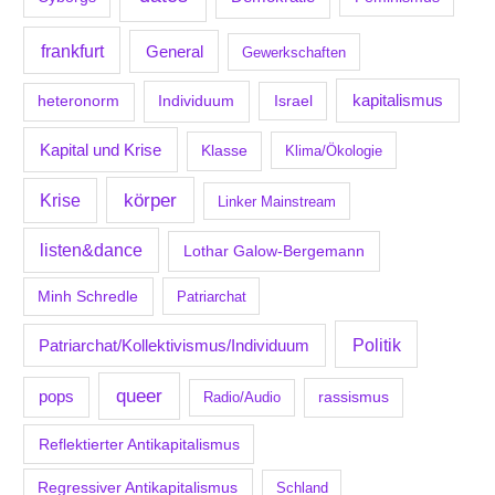
frankfurt
General
Gewerkschaften
kapitalismus
Individuum
Israel
heteronorm
Kapital und Krise
Klasse
Klima/Ökologie
körper
Krise
Linker Mainstream
listen&dance
Lothar Galow-Bergemann
Minh Schredle
Patriarchat
Politik
Patriarchat/Kollektivismus/Individuum
queer
pops
Radio/Audio
rassismus
Reflektierter Antikapitalismus
Regressiver Antikapitalismus
Schland