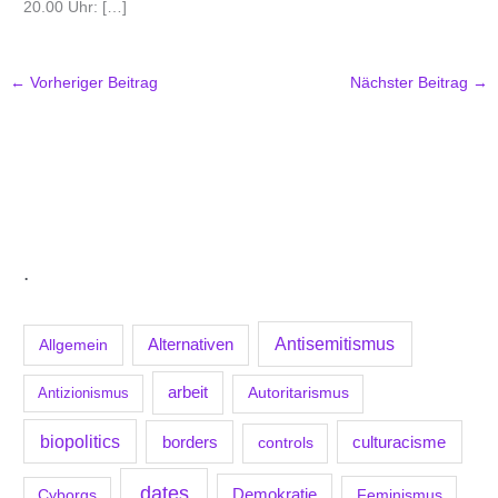
20.00 Uhr: […]
←
Vorheriger Beitrag
Nächster Beitrag
→
.
Antisemitismus
Allgemein
Alternativen
arbeit
Antizionismus
Autoritarismus
biopolitics
borders
culturacisme
controls
dates
Demokratie
Feminismus
Cyborgs