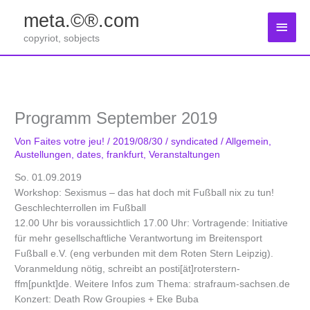
Zum
meta.©®.com
Inhalt
Haup
springen
copyriot, sobjects
Programm September 2019
Von
Faites votre jeu!
/
2019/08/30
/
syndicated
/
Allgemein
,
Austellungen
,
dates
,
frankfurt
,
Veranstaltungen
So. 01.09.2019
Workshop: Sexismus – das hat doch mit Fußball nix zu tun!
Geschlechterrollen im Fußball
12.00 Uhr bis voraussichtlich 17.00 Uhr: Vortragende: Initiative
für mehr gesellschaftliche Verantwortung im Breitensport
Fußball e.V. (eng verbunden mit dem Roten Stern Leipzig).
Voranmeldung nötig, schreibt an posti[ät]roterstern-
ffm[punkt]de. Weitere Infos zum Thema: strafraum-sachsen.de
Konzert: Death Row Groupies + Eke Buba