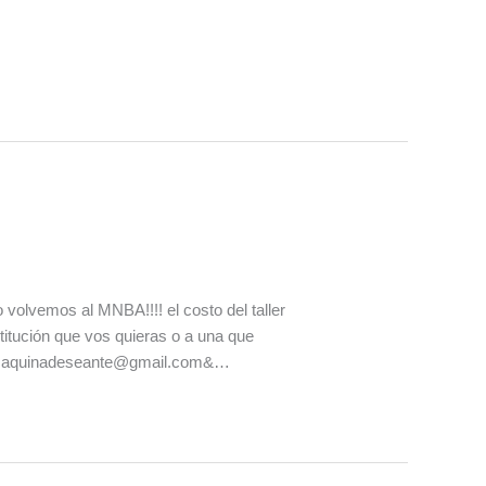
emos al MNBA!!!! el costo del taller
stitución que vos quieras o a una que
upomaquinadeseante@gmail.com&…