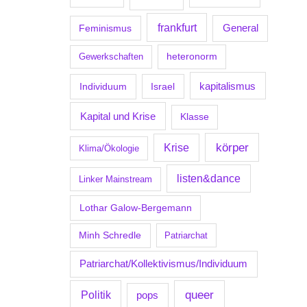
frankfurt
Feminismus
General
Gewerkschaften
heteronorm
kapitalismus
Individuum
Israel
Kapital und Krise
Klasse
körper
Krise
Klima/Ökologie
listen&dance
Linker Mainstream
Lothar Galow-Bergemann
Minh Schredle
Patriarchat
Patriarchat/Kollektivismus/Individuum
Politik
queer
pops