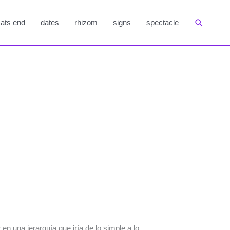
Suchen
ats end
dates
rhizom
signs
spectacle
n una jerarquía que iría de lo simple a lo