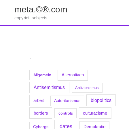
Zum
meta.©®.com
Inhalt
springen
copyriot, sobjects
.
Allgemein
Alternativen
Antisemitismus
Antizionismus
biopolitics
arbeit
Autoritarismus
borders
culturacisme
controls
dates
Demokratie
Cyborgs