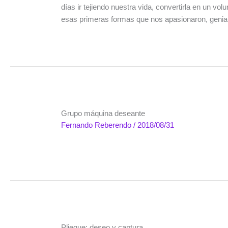
días ir tejiendo nuestra vida, convertirla en un v
esas primeras formas que nos apasionaron, geni
Grupo máquina deseante
Fernando Reberendo
/
2018/08/31
Pliegue: deseo y captura.