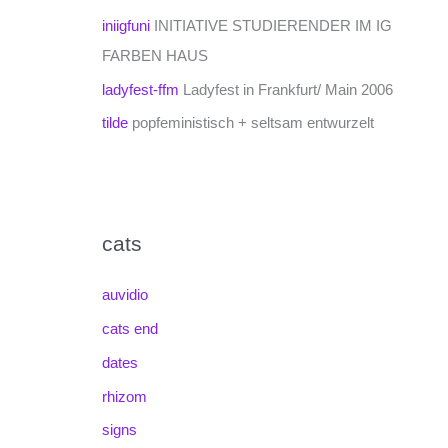
iniigfuni
INITIATIVE STUDIERENDER IM IG
FARBEN HAUS
ladyfest-ffm
Ladyfest in Frankfurt/ Main 2006
tilde
popfeministisch + seltsam entwurzelt
cats
auvidio
cats end
dates
rhizom
signs