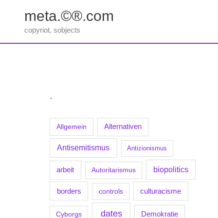
Zum
meta.©®.com
Inhalt
springen
copyriot, sobjects
.
Allgemein
Alternativen
Antisemitismus
Antizionismus
biopolitics
arbeit
Autoritarismus
borders
culturacisme
controls
dates
Demokratie
Cyborgs