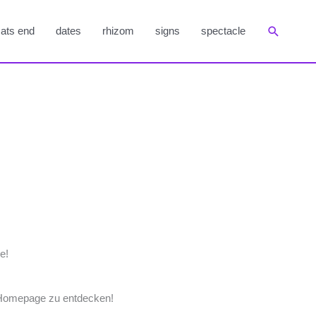
Suchen
ats end
dates
rhizom
signs
spectacle
e!
 Homepage zu entdecken!