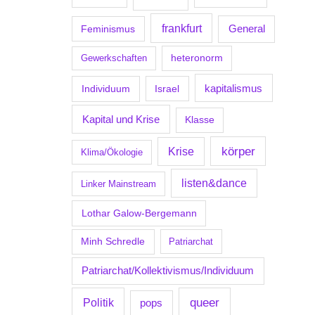
frankfurt
Feminismus
General
Gewerkschaften
heteronorm
kapitalismus
Individuum
Israel
Kapital und Krise
Klasse
körper
Krise
Klima/Ökologie
listen&dance
Linker Mainstream
Lothar Galow-Bergemann
Minh Schredle
Patriarchat
Patriarchat/Kollektivismus/Individuum
Politik
queer
pops