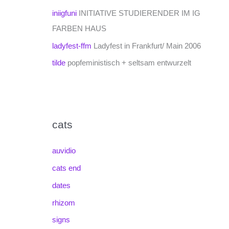
iniigfuni
INITIATIVE STUDIERENDER IM IG
FARBEN HAUS
ladyfest-ffm
Ladyfest in Frankfurt/ Main 2006
tilde
popfeministisch + seltsam entwurzelt
cats
auvidio
cats end
dates
rhizom
signs