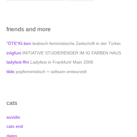
friends and more
"ÖTE"KI-ben
lesbisch-feministische Zeitschrift in der Türkei
iniigfuni
INITIATIVE STUDIERENDER IM IG FARBEN HAUS
ladyfest-ffm
Ladyfest in Frankfurt/ Main 2006
tilde
popfeministisch + seltsam entwurzelt
cats
auvidio
cats end
dates