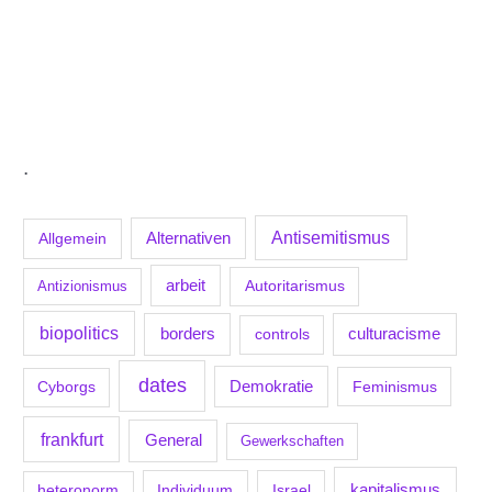
.
Antisemitismus
Allgemein
Alternativen
arbeit
Antizionismus
Autoritarismus
biopolitics
borders
culturacisme
controls
dates
Demokratie
Feminismus
Cyborgs
frankfurt
General
Gewerkschaften
kapitalismus
Individuum
Israel
heteronorm