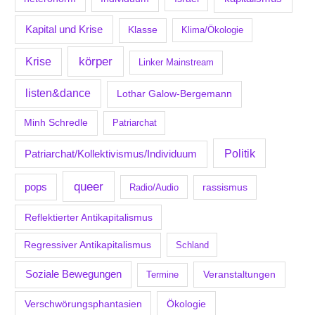
Kapital und Krise
Klasse
Klima/Ökologie
körper
Krise
Linker Mainstream
listen&dance
Lothar Galow-Bergemann
Minh Schredle
Patriarchat
Politik
Patriarchat/Kollektivismus/Individuum
queer
pops
Radio/Audio
rassismus
Reflektierter Antikapitalismus
Regressiver Antikapitalismus
Schland
Soziale Bewegungen
Veranstaltungen
Termine
Verschwörungsphantasien
Ökologie