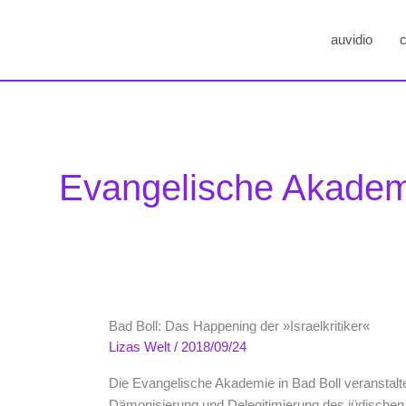
auvidio
c
Evangelische Akadem
Bad Boll: Das Happening der »Israelkritiker«
Lizas Welt
/
2018/09/24
Die Evangelische Akademie in Bad Boll veranstal
Dämonisierung und Delegitimierung des jüdischen S