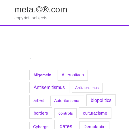
Zum
meta.©®.com
Inhalt
springen
copyriot, sobjects
.
Allgemein
Alternativen
Antisemitismus
Antizionismus
biopolitics
arbeit
Autoritarismus
borders
culturacisme
controls
dates
Demokratie
Cyborgs