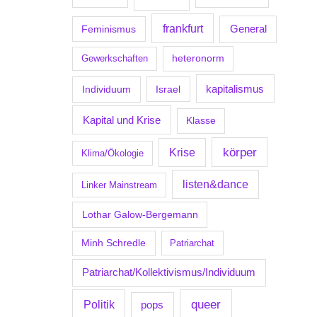
frankfurt
Feminismus
General
Gewerkschaften
heteronorm
kapitalismus
Individuum
Israel
Kapital und Krise
Klasse
körper
Krise
Klima/Ökologie
listen&dance
Linker Mainstream
Lothar Galow-Bergemann
Minh Schredle
Patriarchat
Patriarchat/Kollektivismus/Individuum
Politik
queer
pops