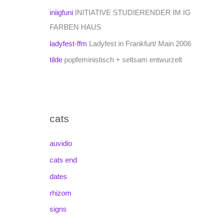
iniigfuni
INITIATIVE STUDIERENDER IM IG
FARBEN HAUS
ladyfest-ffm
Ladyfest in Frankfurt/ Main 2006
tilde
popfeministisch + seltsam entwurzelt
cats
auvidio
cats end
dates
rhizom
signs