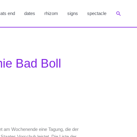
Suchen
ats end
dates
rhizom
signs
spectacle
ie Bad Boll
tet am Wochenende eine Tagung, die der
taates Vorschub leistet. Die Liste der