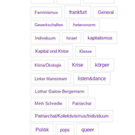
frankfurt
Feminismus
General
Gewerkschaften
heteronorm
kapitalismus
Individuum
Israel
Kapital und Krise
Klasse
körper
Krise
Klima/Ökologie
listen&dance
Linker Mainstream
Lothar Galow-Bergemann
Minh Schredle
Patriarchat
Patriarchat/Kollektivismus/Individuum
Politik
queer
pops