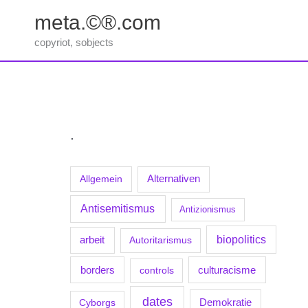
Zum
meta.©®.com
Inhalt
springen
copyriot, sobjects
.
Allgemein
Alternativen
Antisemitismus
Antizionismus
biopolitics
arbeit
Autoritarismus
borders
culturacisme
controls
dates
Demokratie
Cyborgs