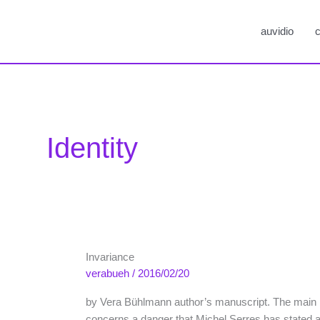
auvidio
c
Identity
Invariance
verabueh
/
2016/02/20
by Vera Bühlmann author’s manuscript. The main incl
concerns a danger that Michel Serres has stated a