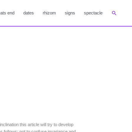
Suchen
ats end
dates
rhizom
signs
spectacle
ination this article will try to develop
s follows: not to confuse invariance and