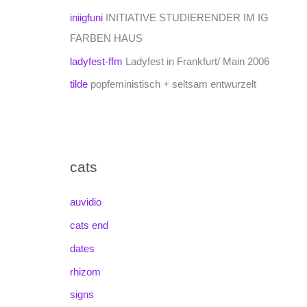
iniigfuni
INITIATIVE STUDIERENDER IM IG
FARBEN HAUS
ladyfest-ffm
Ladyfest in Frankfurt/ Main 2006
tilde
popfeministisch + seltsam entwurzelt
cats
auvidio
cats end
dates
rhizom
signs