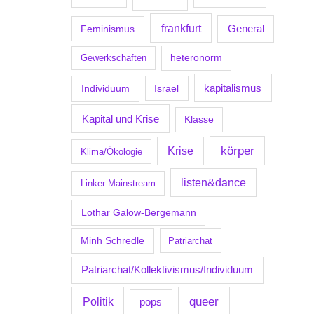
frankfurt
Feminismus
General
Gewerkschaften
heteronorm
kapitalismus
Individuum
Israel
Kapital und Krise
Klasse
körper
Krise
Klima/Ökologie
listen&dance
Linker Mainstream
Lothar Galow-Bergemann
Minh Schredle
Patriarchat
Patriarchat/Kollektivismus/Individuum
Politik
queer
pops