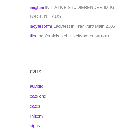
iniigfuni
INITIATIVE STUDIERENDER IM IG
FARBEN HAUS
ladyfest-ffm
Ladyfest in Frankfurt/ Main 2006
tilde
popfeministisch + seltsam entwurzelt
cats
auvidio
cats end
dates
rhizom
signs