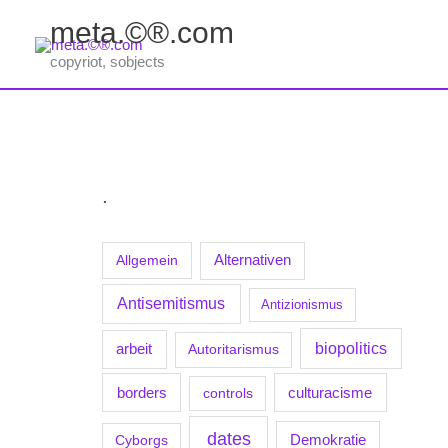
Zum
meta.©®.com
Inhalt
springen
copyriot, sobjects
.
Allgemein
Alternativen
Antisemitismus
Antizionismus
biopolitics
arbeit
Autoritarismus
borders
culturacisme
controls
dates
Demokratie
Cyborgs