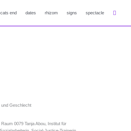
Suche
cats end
dates
rhizom
signs
spectacle
e und Geschlecht
Raum 0079 Tanja Abou, Institut für
zialarbeiterin, Social-Justice-Trainerin