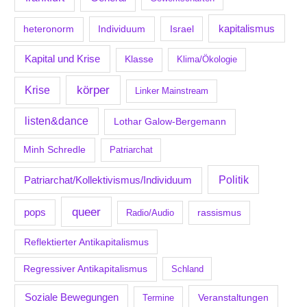
kapitalismus
Individuum
Israel
heteronorm
Kapital und Krise
Klasse
Klima/Ökologie
körper
Krise
Linker Mainstream
listen&dance
Lothar Galow-Bergemann
Minh Schredle
Patriarchat
Politik
Patriarchat/Kollektivismus/Individuum
queer
pops
Radio/Audio
rassismus
Reflektierter Antikapitalismus
Regressiver Antikapitalismus
Schland
Soziale Bewegungen
Veranstaltungen
Termine