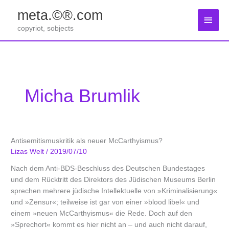
Zum
meta.©®.com
Inhalt
Haup
springen
copyriot, sobjects
Micha Brumlik
Antisemitismuskritik als neuer McCarthyismus?
Lizas Welt
/
2019/07/10
Nach dem Anti-BDS-Beschluss des Deutschen Bundestages
und dem Rücktritt des Direktors des Jüdischen Museums Berlin
sprechen mehrere jüdische Intellektuelle von »Kriminalisierung«
und »Zensur«; teilweise ist gar von einer »blood libel« und
einem »neuen McCarthyismus« die Rede. Doch auf den
»Sprechort« kommt es hier nicht an – und auch nicht darauf,