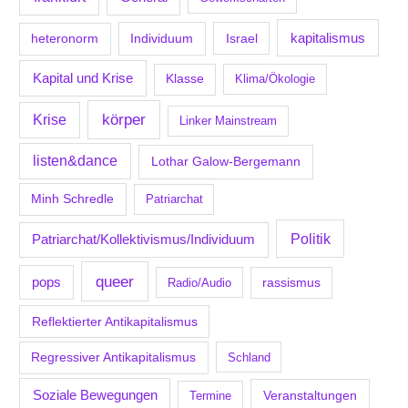
kapitalismus
Individuum
Israel
heteronorm
Kapital und Krise
Klasse
Klima/Ökologie
körper
Krise
Linker Mainstream
listen&dance
Lothar Galow-Bergemann
Minh Schredle
Patriarchat
Politik
Patriarchat/Kollektivismus/Individuum
queer
pops
Radio/Audio
rassismus
Reflektierter Antikapitalismus
Regressiver Antikapitalismus
Schland
Soziale Bewegungen
Veranstaltungen
Termine