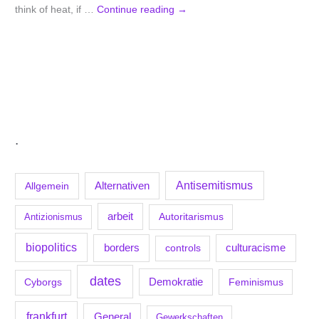
think of heat, if …
Continue reading
→
.
Antisemitismus
Allgemein
Alternativen
arbeit
Antizionismus
Autoritarismus
biopolitics
borders
culturacisme
controls
dates
Demokratie
Feminismus
Cyborgs
frankfurt
General
Gewerkschaften