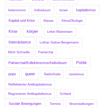
kapitalismus
Individuum
Israel
heteronorm
Kapital und Krise
Klasse
Klima/Ökologie
körper
Krise
Linker Mainstream
listen&dance
Lothar Galow-Bergemann
Minh Schredle
Patriarchat
Politik
Patriarchat/Kollektivismus/Individuum
queer
pops
Radio/Audio
rassismus
Reflektierter Antikapitalismus
Regressiver Antikapitalismus
Schland
Soziale Bewegungen
Veranstaltungen
Termine