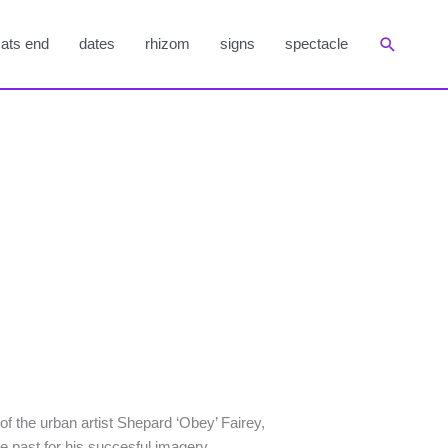
Suchen
ats end
dates
rhizom
signs
spectacle
f the urban artist Shepard ‘Obey’ Fairey,
 past for his succesful imagery.