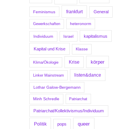
frankfurt
Feminismus
General
Gewerkschaften
heteronorm
kapitalismus
Individuum
Israel
Kapital und Krise
Klasse
körper
Krise
Klima/Ökologie
listen&dance
Linker Mainstream
Lothar Galow-Bergemann
Minh Schredle
Patriarchat
Patriarchat/Kollektivismus/Individuum
Politik
queer
pops