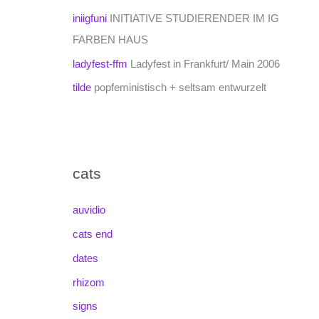
iniigfuni
INITIATIVE STUDIERENDER IM IG
FARBEN HAUS
ladyfest-ffm
Ladyfest in Frankfurt/ Main 2006
tilde
popfeministisch + seltsam entwurzelt
cats
auvidio
cats end
dates
rhizom
signs