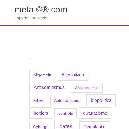
Zum
meta.©®.com
Inhalt
springen
copyriot, sobjects
.
Allgemein
Alternativen
Antisemitismus
Antizionismus
biopolitics
arbeit
Autoritarismus
borders
culturacisme
controls
dates
Demokratie
Cyborgs